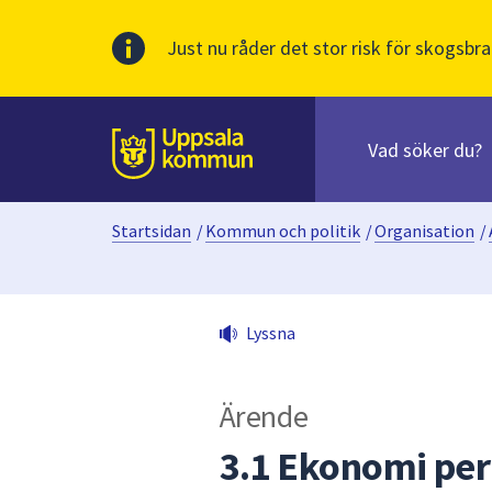
Just nu råder det stor risk för skogsbra
Sök
efter
huvudinnehåll
innehåll
Till sidans
på
webbplatsen.
Startsidan
/
Kommun och politik
/
Organisation
/
När
du
börjar
skriva
Lyssna
i
sökfältet
kommer
Ärende
sökförslag
att
3.1 Ekonomi pe
presenteras