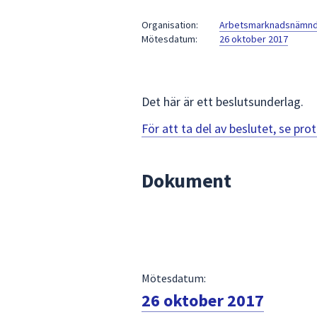
under
fältet.
Organisation:
Arbetsmarknadsnämn
Mötesdatum:
26 oktober 2017
Använd
piltangenterna
för
att
Det här är ett beslutsunderlag.
navigera
mellan
För att ta del av beslutet, se pr
sökförslagen
och
Dokument
enter
för
att
välja
något
av
Mötesdatum:
dem.
26 oktober 2017