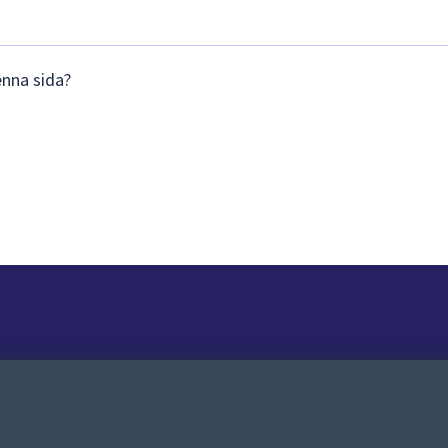
enna sida?
Om webbplatsen
Om webbplatsen