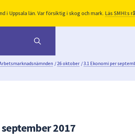
nd i Uppsala län. Var försiktig i skog och mark.
Läs SMHI:s r
Arbetsmarknadsnämnden
/
26 oktober
/
3.1 Ekonomi per septem
r september 2017