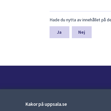
Lämna
Hade du nytta av innehållet på d
synpunkter
för
denna
Nej
sida
Kontakt
Kontaktcenter:
018-727 00 00
Kakor på uppsala.se