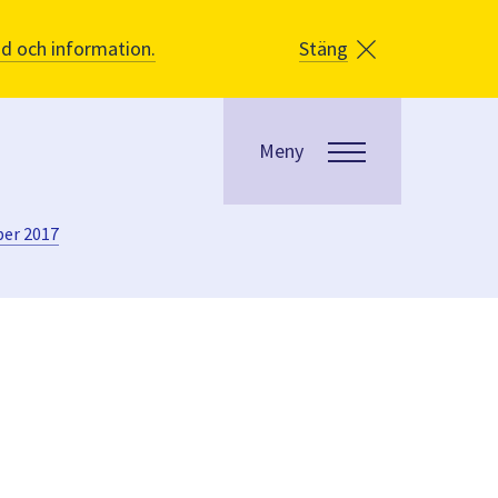
åd och information.
Stäng
Meny
ber 2017