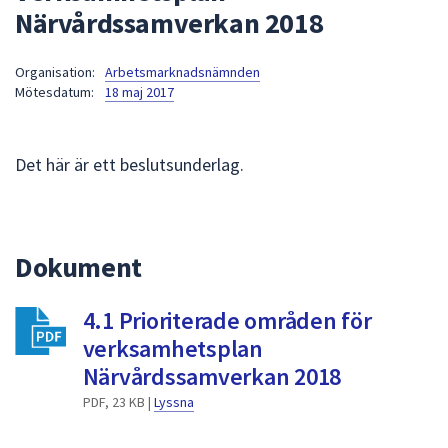
Närvårdssamverkan 2018
att
presenteras
under
Organisation:
Arbetsmarknadsnämnden
Mötesdatum:
18 maj 2017
fältet.
Använd
piltangenterna
Det här är ett beslutsunderlag.
för
att
navigera
mellan
Dokument
sökförslagen
och
enter
4.1 Prioriterade områden för
för
verksamhetsplan
att
Närvårdssamverkan 2018
välja
PDF, 23 KB |
Lyssna
något
av