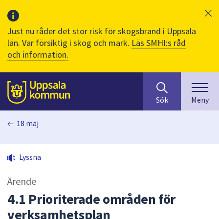
Just nu råder det stor risk för skogsbrand i Uppsala
län. Var försiktig i skog och mark.
Läs SMHI:s råd
och information.
Sök
huvudinnehåll
efter
Till sidans
Sök
Meny
innehåll
på
18 maj
webbplatsen.
När
du
Lyssna
börjar
skriva
Ärende
i
sökfältet
4.1 Prioriterade områden för
kommer
verksamhetsplan
sökförslag