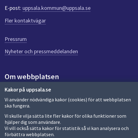
r
E-post:
uppsala.kommun@uppsala.se
f
ö
Fler kontaktvägar
r
d
e
Pressrum
n
n
Nyheter och pressmeddelanden
a
s
i
Om webbplatsen
d
a
Om webbplatsen
Kakor på uppsala.se
Vi använder nödvändiga kakor (cookies) för att webbplatsen
Allmänna handlingar och diarium
ska fungera.
Behandling av personuppgifter
Vi skulle vilja sätta lite fler kakor för olika funktioner som
hjälper dig som användare.
Kakor
Vi vill också sätta kakor för statistik så vi kan analysera och
förbättra webbplatsen.
Språk (other languages)