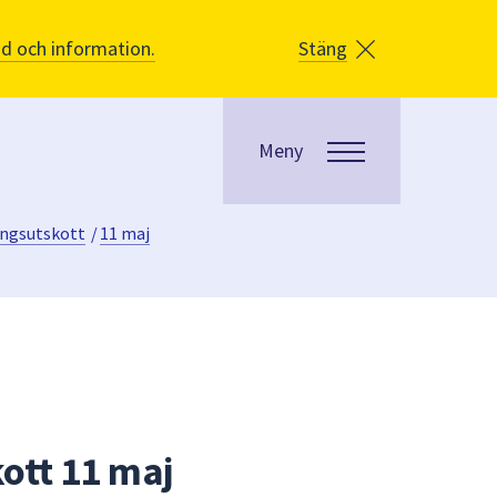
åd och information.
Stäng
Meny
ngsutskott
/
11 maj
tt 11 maj