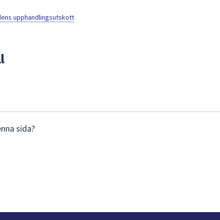
ns upphandlingsutskott
l
enna sida?