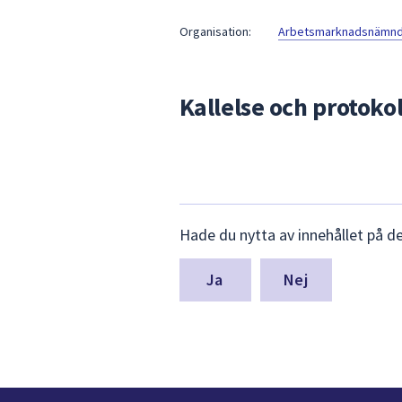
under
fältet.
Organisation:
Arbetsmarknadsnämnde
Använd
piltangenterna
för
Kallelse och protokol
att
navigera
mellan
sökförslagen
och
Lämna
enter
Hade du nytta av innehållet på d
synpunkter
för
för
att
denna
Nej
välja
sida
något
av
dem.