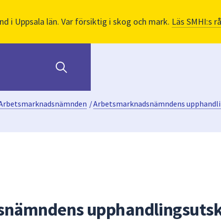
nd i Uppsala län. Var försiktig i skog och mark.
Läs SMHI:s r
Arbetsmarknadsnämnden
/
Arbetsmarknadsnämndens upphandli
nämndens upphandlingsutsko