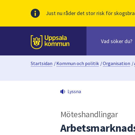
Just nu råder det stor risk för skogsbra
Sök
efter
huvudinnehåll
innehåll
Till sidans
på
webbplatsen.
Startsidan
/
Kommun och politik
/
Organisation
/
När
du
börjar
skriva
Lyssna
i
sökfältet
kommer
Möteshandlingar
sökförslag
att
Arbetsmarknads
presenteras