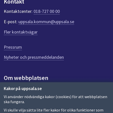
Kontakt
dem.
n
k
Kontaktcenter:
018-727 00 00
t
e
E-post:
uppsala.kommun@uppsala.se
r
f
Fler kontaktvägar
ö
r
d
Pressrum
e
n
Nyheter och pressmeddelanden
n
a
s
i
Om webbplatsen
d
a
Om webbplatsen
Kakor på uppsala.se
Vi använder nödvändiga kakor (cookies) för att webbplatsen
Allmänna handlingar och diarium
ska fungera.
Behandling av personuppgifter
Vi skulle vilja sätta lite fler kakor för olika funktioner som