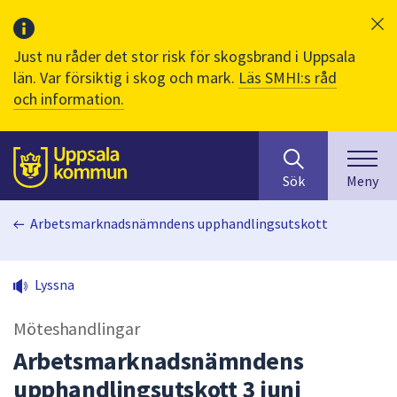
Just nu råder det stor risk för skogsbrand i Uppsala
län. Var försiktig i skog och mark.
Läs SMHI:s råd
och information.
Sök
huvudinnehåll
efter
Till sidans
Sök
Meny
innehåll
på
Arbetsmarknadsnämndens upphandlingsutskott
webbplatsen.
När
du
Lyssna
börjar
skriva
Möteshandlingar
i
sökfältet
Arbetsmarknadsnämndens
kommer
upphandlingsutskott 3 juni
sökförslag