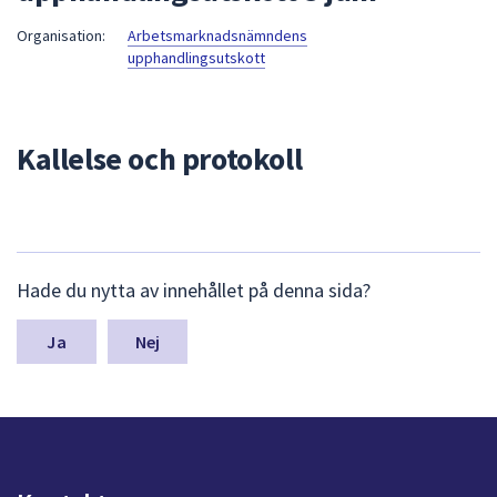
att
Organisation:
Arbetsmarknadsnämndens
presenteras
upphandlingsutskott
under
fältet.
Använd
Kallelse och protokoll
piltangenterna
för
att
navigera
mellan
L
Hade du nytta av innehållet på denna sida?
sökförslagen
ä
och
m
n
Nej
enter
a
för
s
att
y
välja
n
något
p
av
u