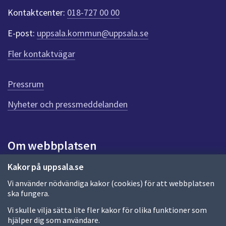
dem.
k
Kontaktcenter:
018-727 00 00
t
e
E-post:
uppsala.kommun@uppsala.se
r
f
Fler kontaktvägar
ö
r
d
Pressrum
e
n
Nyheter och pressmeddelanden
n
a
s
i
Om webbplatsen
d
a
Om webbplatsen
Kakor på uppsala.se
Vi använder nödvändiga kakor (cookies) för att webbplatsen
Allmänna handlingar och diarium
ska fungera.
Behandling av personuppgifter
Vi skulle vilja sätta lite fler kakor för olika funktioner som
hjälper dig som användare.
Kakor