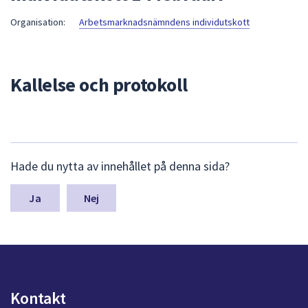
att
Organisation:
Arbetsmarknadsnämndens individutskott
presenteras
under
fältet.
Kallelse och protokoll
Använd
piltangenterna
för
att
navigera
L
mellan
Hade du nytta av innehållet på denna sida?
ä
sökförslagen
m
och
n
Nej
a
enter
s
för
y
att
n
välja
p
något
u
Kontakt
av
n