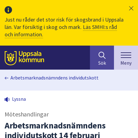
Just nu råder det stor risk för skogsbrand i Uppsala
län. Var försiktig i skog och mark.
Läs SMHI:s råd
och information.
Sök
huvudinnehåll
efter
Till sidans
Sök
Meny
innehåll
på
Arbetsmarknadsnämndens individutskott
webbplatsen.
När
du
Lyssna
börjar
skriva
Möteshandlingar
i
sökfältet
Arbetsmarknadsnämndens
kommer
individutskott 14 februari
sökförslag