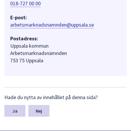
018-727 00 00
E-post:
arbetsmarknadsnamnden@uppsala.se
Postadress:
Uppsala kommun
Arbetsmarknadsnämnden
753 75 Uppsala
L
Hade du nytta av innehållet på denna sida?
ä
m
n
Nej
a
s
y