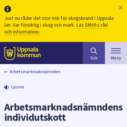
Just nu råder det stor risk för skogsbrand i Uppsala
län. Var försiktig i skog och mark.
Läs SMHI:s råd
och information.
Sök
huvudinnehåll
efter
Till sidans
Sök
Meny
innehåll
på
Arbetsmarknadsnämnden
webbplatsen.
När
du
Lyssna
börjar
skriva
Arbetsmarknadsnämndens
i
sökfältet
individutskott
kommer
sökförslag