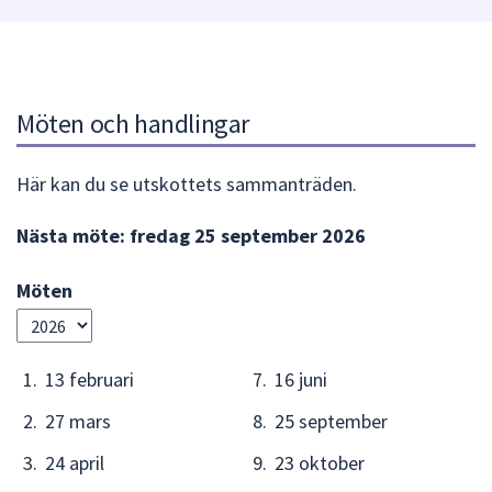
att
presenteras
under
fältet.
Möten och handlingar
Använd
piltangenterna
för
Här kan du se utskottets sammanträden.
att
Nästa möte:
fredag 25 september 2026
navigera
mellan
sökförslagen
Möten
och
Välj
enter
år
för
13 februari
16 juni
att
välja
27 mars
25 september
något
24 april
23 oktober
av