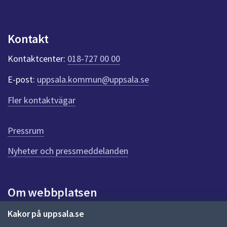
n
p
u
Kontakt
n
k
Kontaktcenter:
018-727 00 00
t
e
E-post:
uppsala.kommun@uppsala.se
r
f
Fler kontaktvägar
ö
r
d
Pressrum
e
n
Nyheter och pressmeddelanden
n
a
s
i
Om webbplatsen
d
a
Om webbplatsen
Kakor på uppsala.se