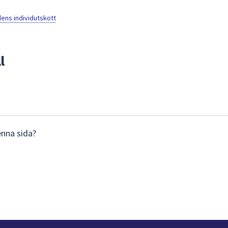
ns individutskott
l
enna sida?