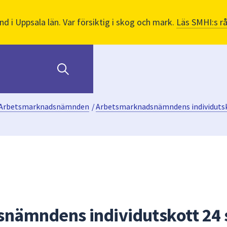
nd i Uppsala län. Var försiktig i skog och mark.
Läs SMHI:s r
Arbetsmarknadsnämnden
/
Arbetsmarknadsnämndens individuts
nämndens individutskott 24