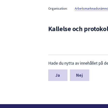
under
fältet.
Organisation:
Arbetsmarknadsnämnde
Använd
piltangenterna
för
Kallelse och protokol
att
navigera
mellan
sökförslagen
och
Lämna
enter
Hade du nytta av innehållet på d
synpunkter
för
för
att
denna
Nej
välja
sida
något
av
dem.