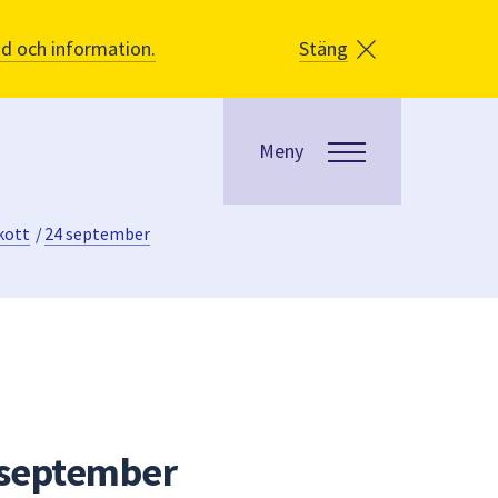
åd och information.
Stäng
Meny
kott
/
24 september
 september