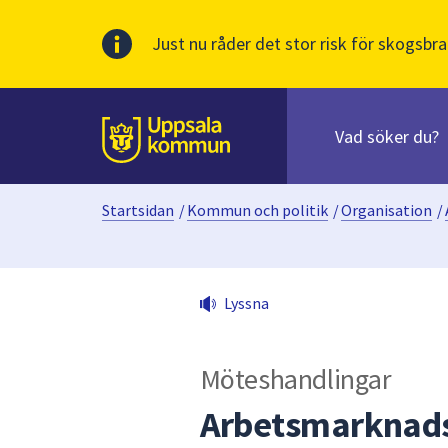
Just nu råder det stor risk för skogsbra
Sök
efter
huvudinnehåll
innehåll
Till sidans
på
webbplatsen.
Startsidan
/
Kommun och politik
/
Organisation
/
När
du
börjar
skriva
Lyssna
i
sökfältet
kommer
Möteshandlingar
sökförslag
att
Arbetsmarknads
presenteras