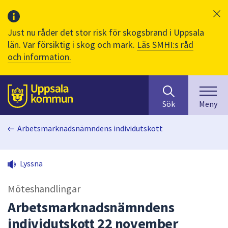
Just nu råder det stor risk för skogsbrand i Uppsala
län. Var försiktig i skog och mark.
Läs SMHI:s råd
och information.
Sök
huvudinnehåll
efter
Till sidans
Sök
Meny
innehåll
på
Arbetsmarknadsnämndens individutskott
webbplatsen.
När
du
Lyssna
börjar
skriva
Möteshandlingar
i
sökfältet
Arbetsmarknadsnämndens
kommer
individutskott 22 november
sökförslag