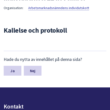
att
Organisation:
Arbetsmarknadsnämndens individutskott
presenteras
under
fältet.
Kallelse och protokoll
Använd
piltangenterna
för
att
navigera
L
mellan
Hade du nytta av innehållet på denna sida?
ä
sökförslagen
m
och
n
Nej
a
enter
s
för
y
att
n
välja
p
något
u
Kontakt
av
n