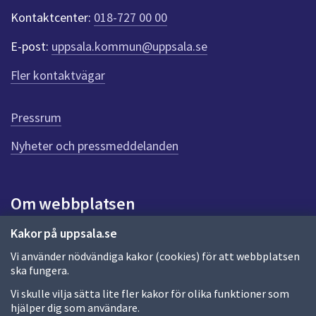
dem.
k
Kontaktcenter:
018-727 00 00
t
e
E-post:
uppsala.kommun@uppsala.se
r
f
Fler kontaktvägar
ö
r
d
Pressrum
e
n
Nyheter och pressmeddelanden
n
a
s
i
Om webbplatsen
d
a
Om webbplatsen
Kakor på uppsala.se
Vi använder nödvändiga kakor (cookies) för att webbplatsen
Allmänna handlingar och diarium
ska fungera.
Behandling av personuppgifter
Vi skulle vilja sätta lite fler kakor för olika funktioner som
hjälper dig som användare.
Kakor