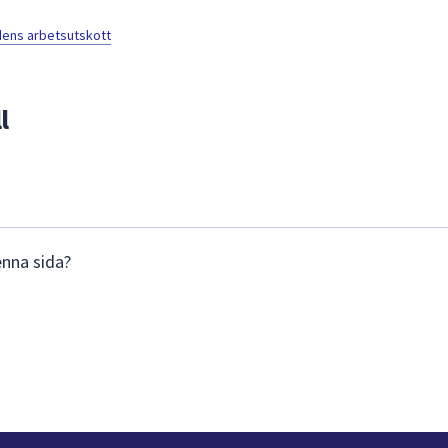
ns arbetsutskott
l
enna sida?