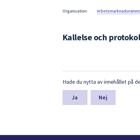
under
fältet.
Organisation:
Arbetsmarknadsnämnde
Använd
piltangenterna
för
Kallelse och protokol
att
navigera
mellan
sökförslagen
och
Lämna
enter
Hade du nytta av innehållet på d
synpunkter
för
för
att
denna
Nej
välja
sida
något
av
dem.