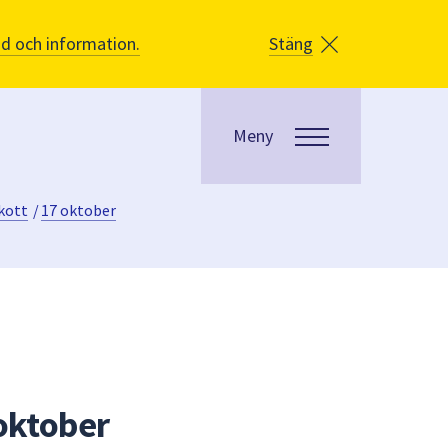
åd och information.
Stäng
Meny
kott
/
17 oktober
oktober