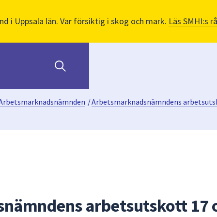
nd i Uppsala län. Var försiktig i skog och mark.
Läs SMHI:s r
Arbetsmarknadsnämnden
/
Arbetsmarknadsnämndens arbetsuts
nämndens arbetsutskott 17 