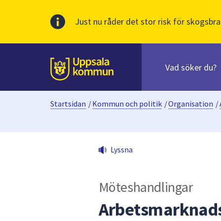
Just nu råder det stor risk för skogsbra
Sök
efter
huvudinnehåll
innehåll
Till sidans
på
webbplatsen.
Startsidan
/
Kommun och politik
/
Organisation
/
När
du
börjar
skriva
Lyssna
i
sökfältet
kommer
Möteshandlingar
sökförslag
att
Arbetsmarknads
presenteras