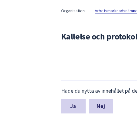
under
fältet.
Organisation:
Arbetsmarknadsnämnde
Använd
piltangenterna
för
Kallelse och protokol
att
navigera
mellan
sökförslagen
och
enter
för
Lämna
Hade du nytta av innehållet på d
att
synpunkter
för
välja
denna
något
Nej
sida
av
dem.