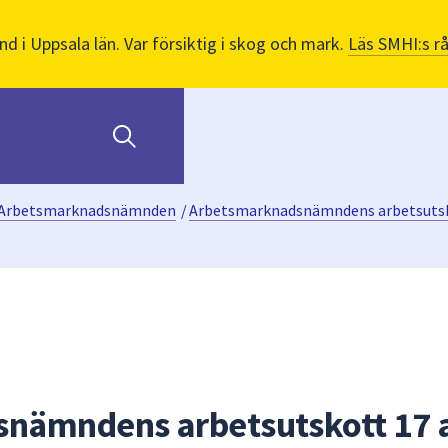
nd i Uppsala län. Var försiktig i skog och mark.
Läs SMHI:s r
Arbetsmarknadsnämnden
/
Arbetsmarknadsnämndens arbetsuts
nämndens arbetsutskott 17 a