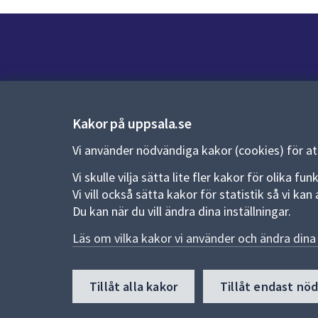
Kontakt
Kontaktcenter:
018-727 00 00
Kakor på uppsala.se
E-post:
uppsala.kommun@uppsala.se
Vi använder nödvändiga kakor (cookies) för a
Vi skulle vilja sätta lite fler kakor för olika 
Fler kontaktvägar
Vi vill också sätta kakor för statistik så vi k
Du kan när du vill ändra dina inställningar.
Pressrum
Läs om vilka kakor vi använder och ändra dina 
Nyheter och pressmeddelanden
Till
Tillåt alla kakor
Tillåt endast nö
toppen
av