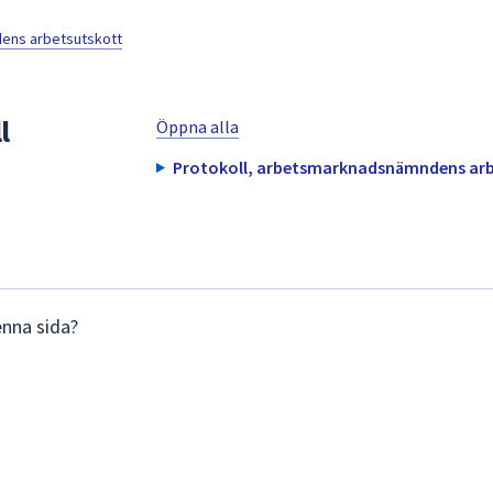
ns arbetsutskott
l
Öppna alla
Protokoll, arbetsmarknadsnämndens arbe
enna sida?