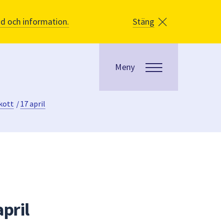
åd och information.
Stäng
Meny
kott
/
17 april
pril