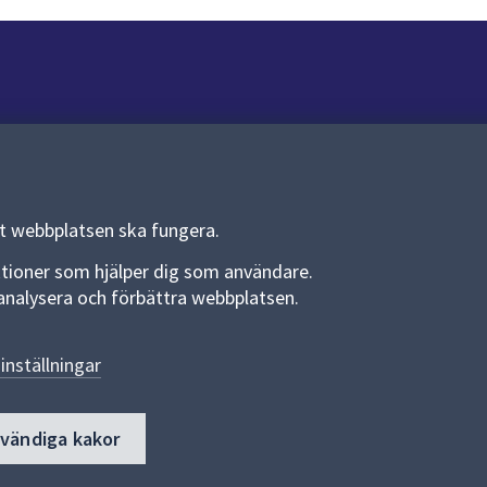
Om webbplatsen
Om webbplatsen
Allmänna handlingar och diarium
tt webbplatsen ska fungera.
Behandling av personuppgifter
funktioner som hjälper dig som användare.
an analysera och förbättra webbplatsen.
Kakor
Språk (other languages)
inställningar
Tillgänglighetsredogörelse
dvändiga kakor