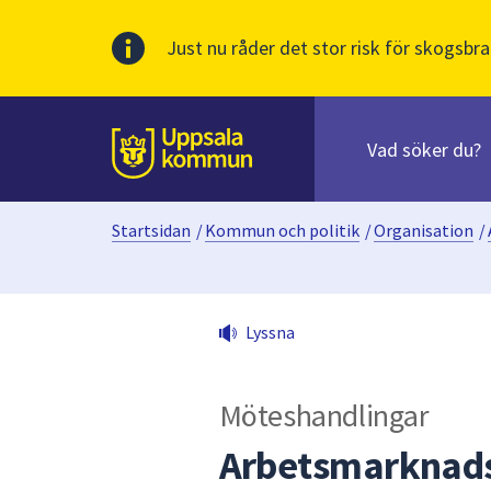
Just nu råder det stor risk för skogsbra
Sök
efter
huvudinnehåll
innehåll
Till sidans
på
webbplatsen.
Startsidan
/
Kommun och politik
/
Organisation
/
När
du
börjar
skriva
Lyssna
i
sökfältet
kommer
Möteshandlingar
sökförslag
att
Arbetsmarknads
presenteras