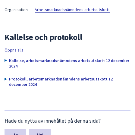
att
Organisation:
Arbetsmarknadsnämndens arbetsutskott
presenteras
under
fältet.
Kallelse och protokoll
Använd
piltangenterna
för
Öppna alla
att
Kallelse, arbetsmarknadsnämndens arbetsutskott 12 december
navigera
2024
mellan
sökförslagen
Protokoll, arbetsmarknadsnämndens arbetsutskott 12
december 2024
och
enter
för
att
välja
L
Hade du nytta av innehållet på denna sida?
ä
något
m
av
n
Nej