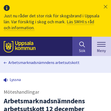
Just nu råder det stor risk för skogsbrand i Uppsala
län. Var försiktig i skog och mark.
Läs SMHI:s råd
och information.
Sök
huvudinnehåll
efter
Till sidans
Sök
Meny
innehåll
på
Arbetsmarknadsnämndens arbetsutskott
webbplatsen.
När
du
Lyssna
börjar
skriva
Möteshandlingar
i
sökfältet
Arbetsmarknadsnämndens
kommer
arbetsutskott 12 december
sökförslag