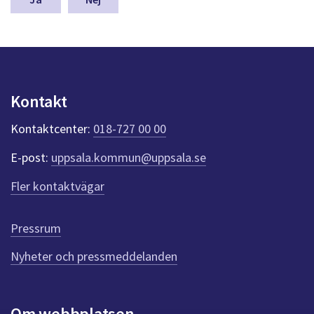
dem.
a
s
y
n
p
u
Kontakt
n
k
Kontaktcenter:
018-727 00 00
t
e
E-post:
uppsala.kommun@uppsala.se
r
f
Fler kontaktvägar
ö
r
d
Pressrum
e
n
Nyheter och pressmeddelanden
n
a
s
i
Om webbplatsen