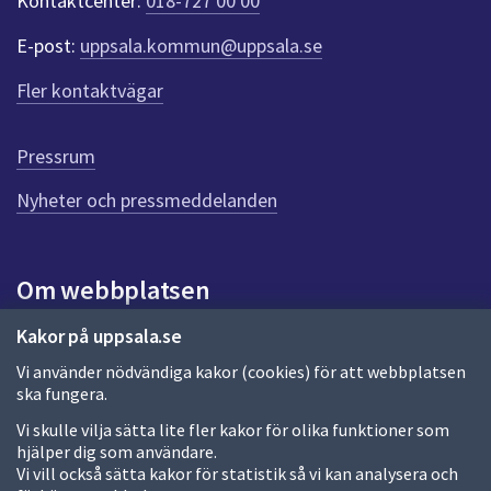
Kontaktcenter:
018-727 00 00
e
r
E-post:
uppsala.kommun@uppsala.se
f
ö
Fler kontaktvägar
r
d
e
Pressrum
n
n
Nyheter och pressmeddelanden
a
s
i
Om webbplatsen
d
a
Om webbplatsen
Kakor på uppsala.se
Vi använder nödvändiga kakor (cookies) för att webbplatsen
Allmänna handlingar och diarium
ska fungera.
Behandling av personuppgifter
Vi skulle vilja sätta lite fler kakor för olika funktioner som
hjälper dig som användare.
Kakor
Vi vill också sätta kakor för statistik så vi kan analysera och