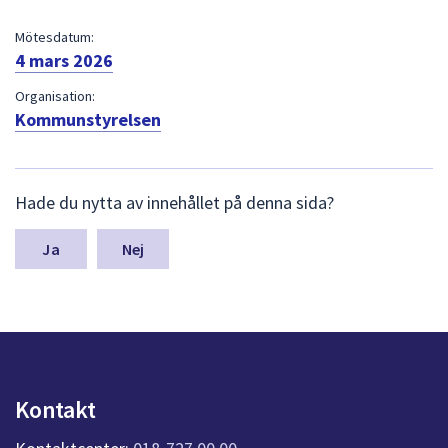
dem.
Mötesdatum:
4 mars 2026
Organisation:
Kommunstyrelsen
L
Hade du nytta av innehållet på denna sida?
ä
m
n
Nej
a
s
y
n
p
u
n
Kontakt
k
t