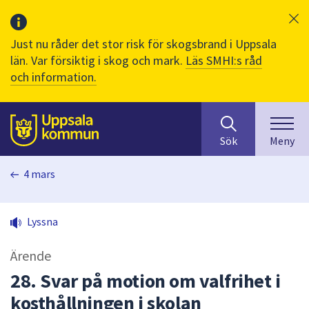
Just nu råder det stor risk för skogsbrand i Uppsala
län. Var försiktig i skog och mark.
Läs SMHI:s råd
och information.
Sök
huvudinnehåll
efter
Till sidans
Sök
Meny
innehåll
på
4 mars
webbplatsen.
När
du
Lyssna
börjar
skriva
Ärende
i
sökfältet
28. Svar på motion om valfrihet i
kommer
kosthållningen i skolan
sökförslag