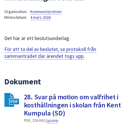
att
Organisation:
Kommunstyrelsen
presenteras
Mötesdatum:
4 mars 2026
under
fältet.
Använd
Det här är ett beslutsunderlag.
piltangenterna
för
För att ta del av beslutet, se protokoll från
att
sammanträdet där ärendet togs upp.
navigera
mellan
sökförslagen
Dokument
och
enter
28. Svar på motion om valfrihet i
för
att
kosthållningen i skolan från Kent
välja
Kumpula (SD)
något
PDF, 256 KB |
Lyssna
av