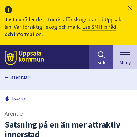
Just nu råder det stor risk för skogsbrand i Uppsala
län. Var försiktig i skog och mark.
Läs SMHI:s råd
och information.
Sök
huvudinnehåll
efter
Till sidans
Sök
Meny
innehåll
på
3 februari
webbplatsen.
När
du
Lyssna
börjar
skriva
Ärende
i
sökfältet
Satsning på en än mer attraktiv
kommer
innerstad
sökförslag