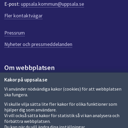
r
E-post:
uppsala.kommun@uppsala.se
f
ö
Fler kontaktvägar
r
d
e
Pressrum
n
n
Nyheter och pressmeddelanden
a
s
i
Om webbplatsen
d
a
Om webbplatsen
Kakor på uppsala.se
Vi använder nödvändiga kakor (cookies) för att webbplatsen
Allmänna handlingar och diarium
ska fungera.
Behandling av personuppgifter
Vi skulle vilja sätta lite fler kakor för olika funktioner som
hjälper dig som användare.
Kakor
Vi vill också sätta kakor för statistik så vi kan analysera och
förbättra webbplatsen.
Språk (other languages)
Du kan när du vill ändra dina inställningar.