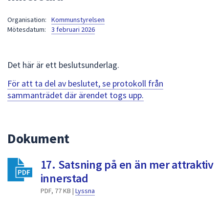
att
Organisation:
Kommunstyrelsen
presenteras
Mötesdatum:
3 februari 2026
under
fältet.
Använd
Det här är ett beslutsunderlag.
piltangenterna
för
För att ta del av beslutet, se protokoll från
att
sammanträdet där ärendet togs upp.
navigera
mellan
sökförslagen
Dokument
och
enter
17. Satsning på en än mer attraktiv
för
att
innerstad
välja
PDF, 77 KB |
Lyssna
något
av