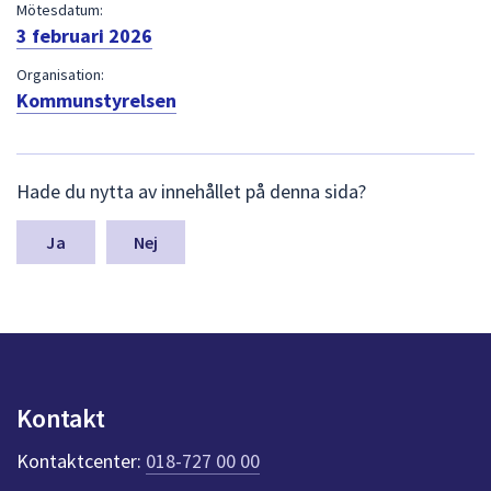
dem.
Mötesdatum:
3 februari 2026
Organisation:
Kommunstyrelsen
L
Hade du nytta av innehållet på denna sida?
ä
m
n
Nej
a
s
y
n
p
u
n
Kontakt
k
t
Kontaktcenter:
018-727 00 00
e