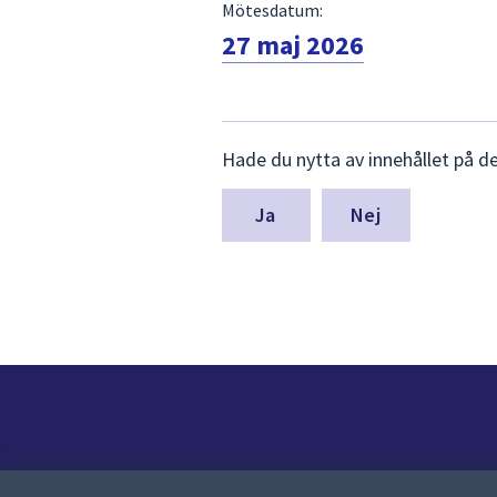
Mötesdatum:
27 maj 2026
Lämna
Hade du nytta av innehållet på d
synpunkter
för
denna
Nej
sida
Kontakt