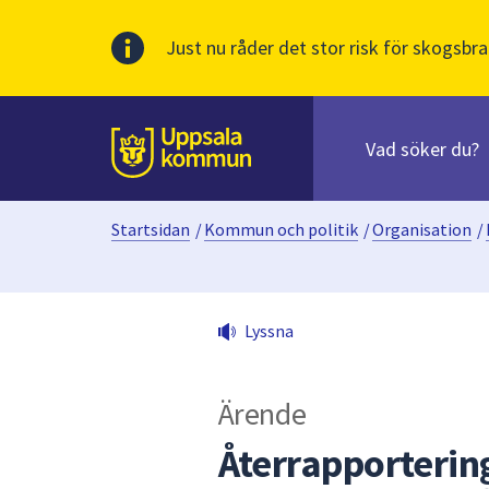
Just nu råder det stor risk för skogsbra
Sök
efter
huvudinnehåll
innehåll
Till sidans
på
webbplatsen.
Startsidan
/
Kommun och politik
/
Organisation
/
När
du
börjar
skriva
Lyssna
i
sökfältet
kommer
Ärende
sökförslag
att
Återrapportering
presenteras