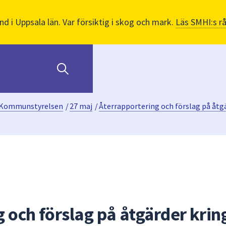
nd i Uppsala län. Var försiktig i skog och mark.
Läs SMHI:s r
Kommunstyrelsen
/
27 maj
/
Återrapportering och förslag på åtgä
 och förslag på åtgärder krin