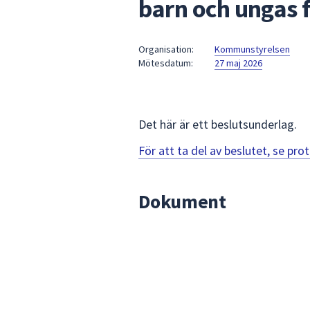
barn och ungas f
under
fältet.
Använd
Organisation:
Kommunstyrelsen
piltangenterna
Mötesdatum:
27 maj 2026
för
att
navigera
mellan
Det här är ett beslutsunderlag.
sökförslagen
För att ta del av beslutet, se pr
och
enter
för
Dokument
att
välja
något
av
dem.