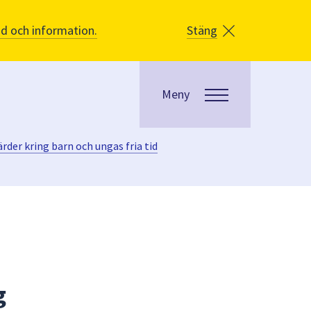
åd och information.
Stäng
Meny
rder kring barn och ungas fria tid
g