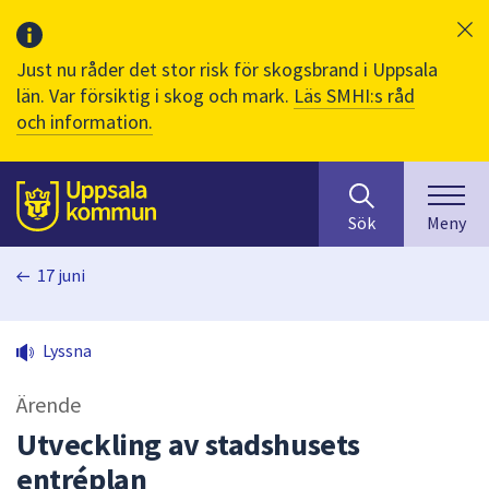
Just nu råder det stor risk för skogsbrand i Uppsala
län. Var försiktig i skog och mark.
Läs SMHI:s råd
och information.
Sök
huvudinnehåll
efter
Till sidans
Sök
Meny
innehåll
på
17 juni
webbplatsen.
När
du
Lyssna
börjar
skriva
Ärende
i
sökfältet
Utveckling av stadshusets
kommer
entréplan
sökförslag