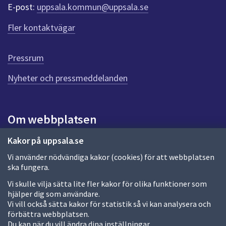
r
E-post:
uppsala.kommun@uppsala.se
f
ö
Fler kontaktvägar
r
d
e
Pressrum
n
n
Nyheter och pressmeddelanden
a
s
i
Om webbplatsen
d
a
Om webbplatsen
Kakor på uppsala.se
Vi använder nödvändiga kakor (cookies) för att webbplatsen
Allmänna handlingar och diarium
ska fungera.
Behandling av personuppgifter
Vi skulle vilja sätta lite fler kakor för olika funktioner som
hjälper dig som användare.
Kakor
Vi vill också sätta kakor för statistik så vi kan analysera och
förbättra webbplatsen.
Språk (other languages)
Du kan när du vill ändra dina inställningar.