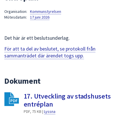
att
Organisation:
Kommunstyrelsen
presenteras
Mötesdatum:
17 juni 2026
under
fältet.
Använd
Det här är ett beslutsunderlag.
piltangenterna
för
För att ta del av beslutet, se protokoll från
att
sammanträdet där ärendet togs upp.
navigera
mellan
sökförslagen
Dokument
och
enter
17. Utveckling av stadshusets
för
att
entréplan
välja
PDF, 75 KB |
Lyssna
något
av