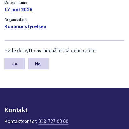
dem.
Mötesdatum:
17 juni 2026
Organisation:
Kommunstyrelsen
L
Hade du nytta av innehållet på denna sida?
ä
m
n
Nej
a
s
y
n
p
u
n
Kontakt
k
t
Kontaktcenter:
018-727 00 00
e