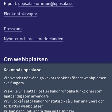
r
E-post:
uppsala.kommun@uppsala.se
f
ö
Fler kontaktvägar
r
d
e
Pressrum
n
n
Nyheter och pressmeddelanden
a
s
i
Om webbplatsen
d
a
Om webbplatsen
Kakor på uppsala.se
Vi använder nödvändiga kakor (cookies) för att webbplatsen
Allmänna handlingar och diarium
ska fungera.
Behandling av personuppgifter
Vi skulle vilja sätta lite fler kakor för olika funktioner som
hjälper dig som användare.
Kakor
Vi vill också sätta kakor för statistik så vi kan analysera och
förbättra webbplatsen.
Språk (other languages)
Du kan när du vill ändra dina inställningar.