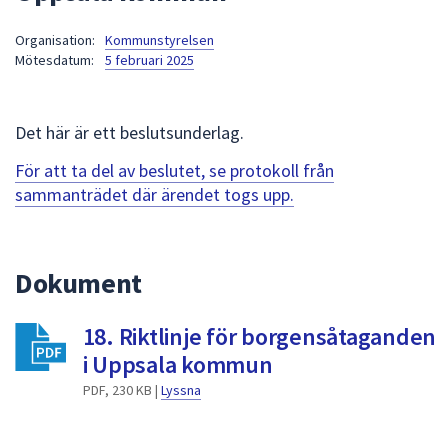
att
Organisation:
Kommunstyrelsen
presenteras
Mötesdatum:
5 februari 2025
under
fältet.
Använd
Det här är ett beslutsunderlag.
piltangenterna
för
För att ta del av beslutet, se protokoll från
att
sammanträdet där ärendet togs upp.
navigera
mellan
sökförslagen
Dokument
och
enter
18. Riktlinje för borgensåtaganden
för
att
i Uppsala kommun
välja
PDF, 230 KB |
Lyssna
något
av