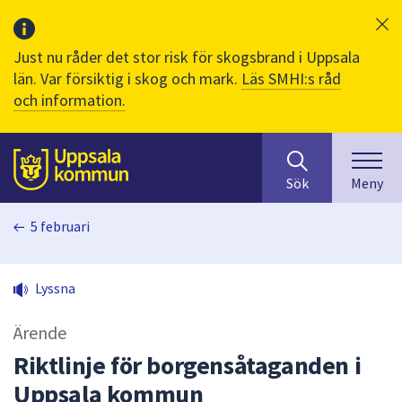
Just nu råder det stor risk för skogsbrand i Uppsala
län. Var försiktig i skog och mark.
Läs SMHI:s råd
och information.
Sök
huvudinnehåll
efter
Till sidans
Sök
Meny
innehåll
på
5 februari
webbplatsen.
När
du
Lyssna
börjar
skriva
Ärende
i
sökfältet
Riktlinje för borgensåtaganden i
kommer
Uppsala kommun
sökförslag