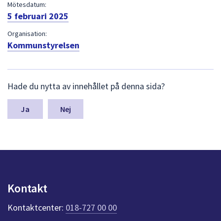
dem.
Mötesdatum:
5 februari 2025
Organisation:
Kommunstyrelsen
L
Hade du nytta av innehållet på denna sida?
ä
m
n
Nej
a
s
y
n
p
u
n
Kontakt
k
t
Kontaktcenter:
018-727 00 00
e