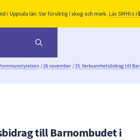
nd i Uppsala län. Var försiktig i skog och mark.
Läs SMHI:s r
Kommunstyrelsen
/
26 november
/
15. Verksamhetsbidrag till Ba
bidrag till Barnombudet i