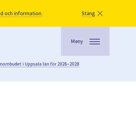
åd och information.
Stäng
Meny
rnombudet i Uppsala län för 2026–2028