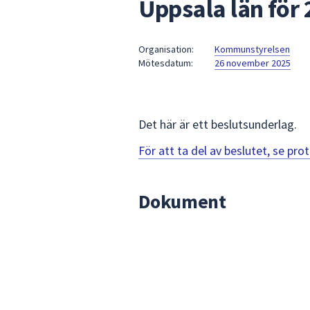
Uppsala län för
under
fältet.
Använd
Organisation:
Kommunstyrelsen
piltangenterna
Mötesdatum:
26 november 2025
för
att
navigera
mellan
Det här är ett beslutsunderlag.
sökförslagen
För att ta del av beslutet, se pr
och
enter
för
Dokument
att
välja
något
av
dem.