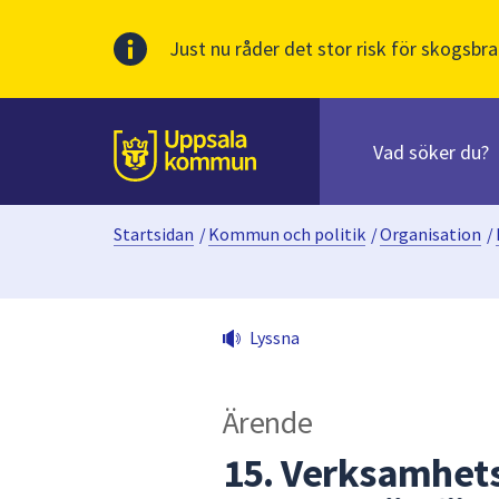
Just nu råder det stor risk för skogsbra
Sök
efter
huvudinnehåll
innehåll
Till sidans
på
webbplatsen.
Startsidan
/
Kommun och politik
/
Organisation
/
När
du
börjar
skriva
Lyssna
i
sökfältet
kommer
Ärende
sökförslag
att
15. Verksamhets
presenteras