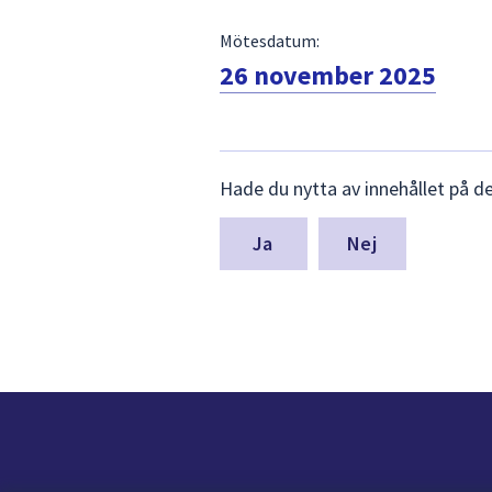
Mötesdatum:
26 november 2025
Lämna
Hade du nytta av innehållet på d
synpunkter
för
denna
Nej
sida