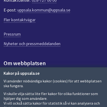
Kontaktcenter:
018-727 00 00
e
r
E-post:
uppsala.kommun@uppsala.se
f
ö
Fler kontaktvägar
r
d
e
Pressrum
n
n
Nyheter och pressmeddelanden
a
s
i
Om webbplatsen
d
a
Om webbplatsen
Kakor på uppsala.se
Vi använder nödvändiga kakor (cookies) för att webbplatsen
Allmänna handlingar och diarium
ska fungera.
Behandling av personuppgifter
Vi skulle vilja sätta lite fler kakor för olika funktioner som
hjälper dig som användare.
Kakor
Vi vill också sätta kakor för statistik så vi kan analysera och