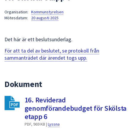
att
Organisation:
Kommunstyrelsen
presenteras
Mötesdatum:
20 augusti 2025
under
fältet.
Använd
Det här är ett beslutsunderlag.
piltangenterna
för
För att ta del av beslutet, se protokoll från
att
sammanträdet där ärendet togs upp.
navigera
mellan
sökförslagen
Dokument
och
enter
16. Reviderad
för
att
genomförandebudget för Skölsta
välja
etapp 6
något
PDF, 969 KB |
Lyssna
av