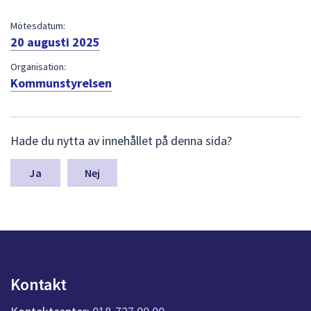
dem.
Mötesdatum:
20 augusti 2025
Organisation:
Kommunstyrelsen
L
Hade du nytta av innehållet på denna sida?
ä
m
n
Nej
a
s
y
n
p
u
n
Kontakt
k
t