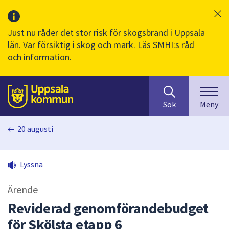
Just nu råder det stor risk för skogsbrand i Uppsala
län. Var försiktig i skog och mark.
Läs SMHI:s råd
och information.
Sök
huvudinnehåll
efter
Till sidans
Sök
Meny
innehåll
på
20 augusti
webbplatsen.
När
du
Lyssna
börjar
skriva
Ärende
i
sökfältet
Reviderad genomförandebudget
kommer
för Skölsta etapp 6
sökförslag