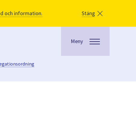
åd och information.
Stäng
Meny
legationsordning