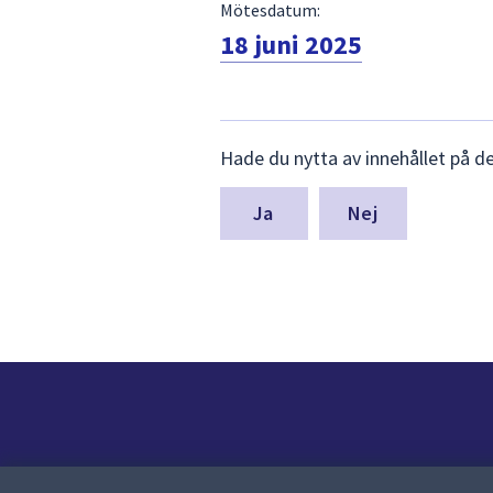
Mötesdatum:
18 juni 2025
Lämna
Hade du nytta av innehållet på d
synpunkter
för
denna
Nej
sida
Kontakt