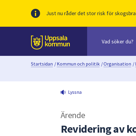
Just nu råder det stor risk för skogsbra
Sök
efter
huvudinnehåll
innehåll
Till sidans
på
webbplatsen.
Startsidan
/
Kommun och politik
/
Organisation
/
När
du
börjar
skriva
Lyssna
i
sökfältet
kommer
Ärende
sökförslag
att
Revidering av 
presenteras