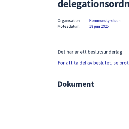
delegationsordn
under
fältet.
Använd
Organisation:
Kommunstyrelsen
piltangenterna
Mötesdatum:
18 juni 2025
för
att
navigera
mellan
Det här är ett beslutsunderlag.
sökförslagen
För att ta del av beslutet, se pr
och
enter
för
Dokument
att
välja
något
av
dem.