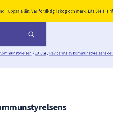
nd i Uppsala län. Var försiktig i skog och mark.
Läs SMHI:s r
Kommunstyrelsen
/
18 juni
/
Revidering av kommunstyrelsens de
kommunstyrelsens