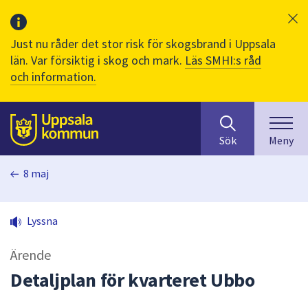
Just nu råder det stor risk för skogsbrand i Uppsala
län. Var försiktig i skog och mark.
Läs SMHI:s råd
och information.
Sök
huvudinnehåll
efter
Till sidans
Sök
Meny
innehåll
på
8 maj
webbplatsen.
När
du
Lyssna
börjar
skriva
Ärende
i
sökfältet
Detaljplan för kvarteret Ubbo
kommer
sökförslag