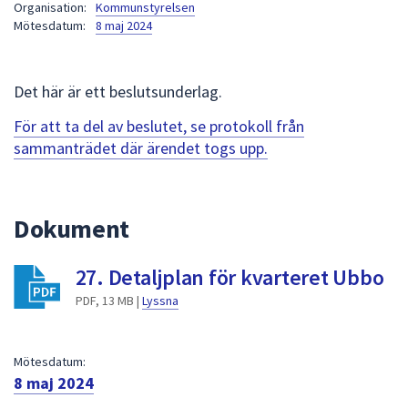
Organisation:
Kommunstyrelsen
att
Mötesdatum:
8 maj 2024
presenteras
under
fältet.
Det här är ett beslutsunderlag.
Använd
För att ta del av beslutet, se protokoll från
piltangenterna
sammanträdet där ärendet togs upp.
för
att
navigera
mellan
Dokument
sökförslagen
och
27. Detaljplan för kvarteret Ubbo
enter
PDF, 13 MB |
Lyssna
för
att
välja
Mötesdatum:
något
8 maj 2024
av