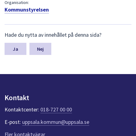
dem.
Organisation:
Kommunstyrelsen
L
Hade du nytta av innehållet på denna sida?
ä
m
n
Nej
a
s
y
n
p
u
n
Kontakt
k
t
Kontaktcenter:
018-727 00 00
e
r
E-post:
uppsala.kommun@uppsala.se
f
ö
Fler kontaktvägar