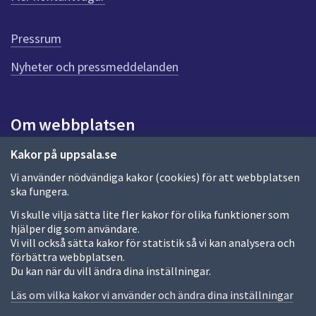
r
d
e
Pressrum
n
n
Nyheter och pressmeddelanden
a
s
i
Om webbplatsen
d
a
Om webbplatsen
Kakor på uppsala.se
Vi använder nödvändiga kakor (cookies) för att webbplatsen
Allmänna handlingar och diarium
ska fungera.
Behandling av personuppgifter
Vi skulle vilja sätta lite fler kakor för olika funktioner som
hjälper dig som användare.
Kakor
Vi vill också sätta kakor för statistik så vi kan analysera och
förbättra webbplatsen.
Språk (other languages)
Du kan när du vill ändra dina inställningar.
Tillgänglighetsredogörelse
Läs om vilka kakor vi använder och ändra dina inställningar