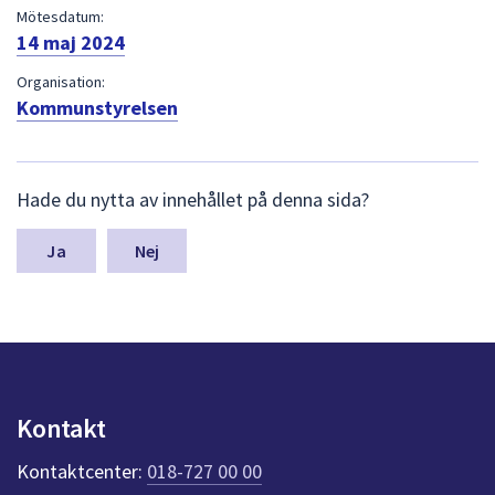
dem.
Mötesdatum:
14 maj 2024
Organisation:
Kommunstyrelsen
L
Hade du nytta av innehållet på denna sida?
ä
m
n
Nej
a
s
y
n
p
u
n
Kontakt
k
t
Kontaktcenter:
018-727 00 00
e