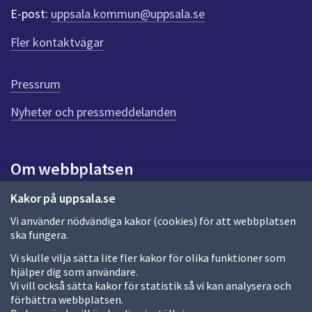
r
E-post:
uppsala.kommun@uppsala.se
f
ö
Fler kontaktvägar
r
d
e
Pressrum
n
n
Nyheter och pressmeddelanden
a
s
i
Om webbplatsen
d
a
Om webbplatsen
Kakor på uppsala.se
Vi använder nödvändiga kakor (cookies) för att webbplatsen
Allmänna handlingar och diarium
ska fungera.
Behandling av personuppgifter
Vi skulle vilja sätta lite fler kakor för olika funktioner som
hjälper dig som användare.
Kakor
Vi vill också sätta kakor för statistik så vi kan analysera och
förbättra webbplatsen.
Språk (other languages)