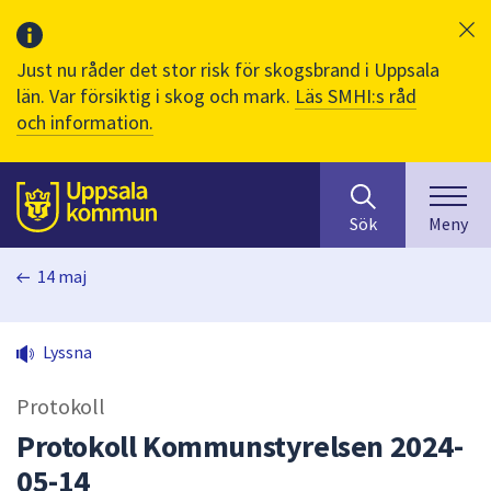
Just nu råder det stor risk för skogsbrand i Uppsala
län. Var försiktig i skog och mark.
Läs SMHI:s råd
och information.
Sök
huvudinnehåll
efter
Till sidans
Sök
Meny
innehåll
på
14 maj
webbplatsen.
När
du
Lyssna
börjar
skriva
Protokoll
i
sökfältet
Protokoll Kommunstyrelsen 2024-
kommer
05-14
sökförslag