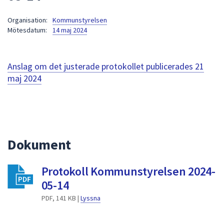
att
Organisation:
Kommunstyrelsen
presenteras
Mötesdatum:
14 maj 2024
under
fältet.
Använd
Anslag om det justerade protokollet publicerades
21
piltangenterna
maj 2024
för
att
navigera
mellan
sökförslagen
Dokument
och
enter
för
Protokoll Kommunstyrelsen 2024-
att
05-14
välja
PDF, 141 KB |
Lyssna
något
av