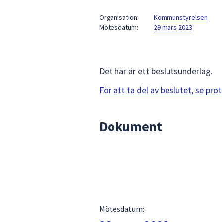
under
fältet.
Organisation:
Kommunstyrelsen
Mötesdatum:
29 mars 2023
Använd
piltangenterna
för
att
Det här är ett beslutsunderlag.
navigera
mellan
För att ta del av beslutet, se pr
sökförslagen
och
Dokument
enter
för
att
välja
något
av
dem.
Mötesdatum: