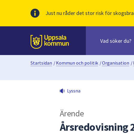
Just nu råder det stor risk för skogsbra
Sök
efter
huvudinnehåll
innehåll
Till sidans
på
webbplatsen.
Startsidan
/
Kommun och politik
/
Organisation
/
När
du
börjar
skriva
Lyssna
i
sökfältet
kommer
Ärende
sökförslag
att
Årsredovisning
presenteras