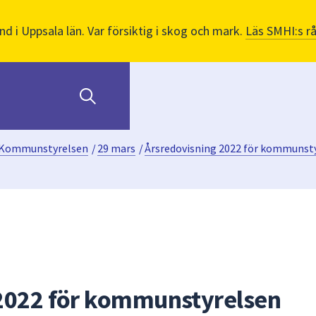
nd i Uppsala län. Var försiktig i skog och mark.
Läs SMHI:s r
Kommunstyrelsen
/
29 mars
/
Årsredovisning 2022 för kommunst
 2022 för kommunstyrelsen