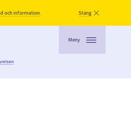
åd och information.
Stäng
Meny
yrelsen