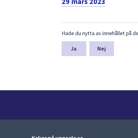
29 mars 2023
Lämna
Hade du nytta av innehållet på d
synpunkter
för
denna
Nej
sida
Kontakt
Kontaktcenter:
018-727 00 00
Kakor på uppsala.se