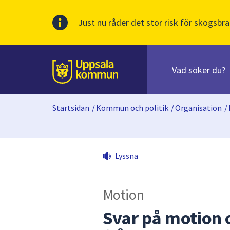
Just nu råder det stor risk för skogsbra
Sök
efter
huvudinnehåll
innehåll
Till sidans
på
webbplatsen.
Startsidan
/
Kommun och politik
/
Organisation
/
När
du
börjar
skriva
Lyssna
i
sökfältet
kommer
Motion
sökförslag
att
Svar på motion 
presenteras