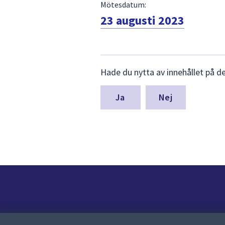
Mötesdatum:
23 augusti 2023
Lämna
Hade du nytta av innehållet på d
synpunkter
för
denna
Nej
sida
Kontakt