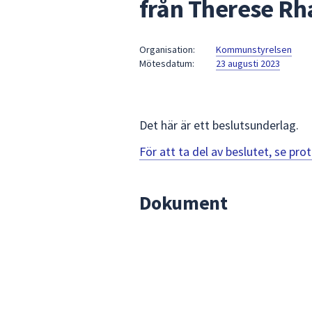
från Therese Rh
under
fältet.
Använd
Organisation:
Kommunstyrelsen
piltangenterna
Mötesdatum:
23 augusti 2023
för
att
navigera
mellan
Det här är ett beslutsunderlag.
sökförslagen
För att ta del av beslutet, se pr
och
enter
för
Dokument
att
välja
något
av
dem.