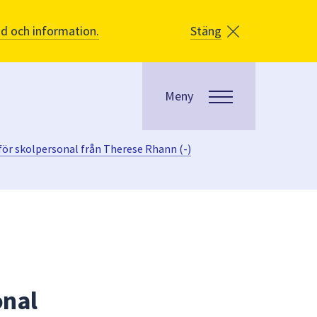
åd och information.
Stäng
Meny
för skolpersonal från Therese Rhann (-)
onal