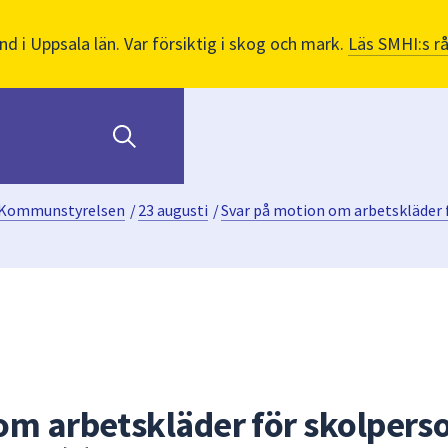
nd i Uppsala län. Var försiktig i skog och mark.
Läs SMHI:s r
Kommunstyrelsen
/
23 augusti
/
Svar på motion om arbetskläder 
om arbetskläder för skolpers