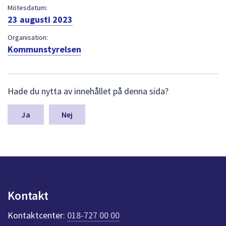
dem.
Mötesdatum:
23 augusti 2023
Organisation:
Kommunstyrelsen
L
Hade du nytta av innehållet på denna sida?
ä
m
n
Nej
a
s
y
n
p
u
n
Kontakt
k
t
Kontaktcenter:
018-727 00 00
e