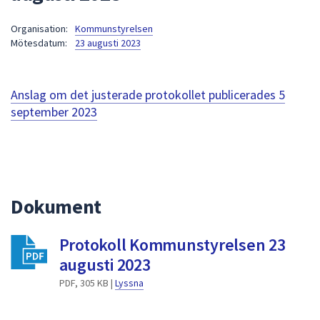
att
Organisation:
Kommunstyrelsen
presenteras
Mötesdatum:
23 augusti 2023
under
fältet.
Använd
Anslag om det justerade protokollet publicerades
5
piltangenterna
september 2023
för
att
navigera
mellan
sökförslagen
Dokument
och
enter
för
Protokoll Kommunstyrelsen 23
att
augusti 2023
välja
PDF, 305 KB |
Lyssna
något
av