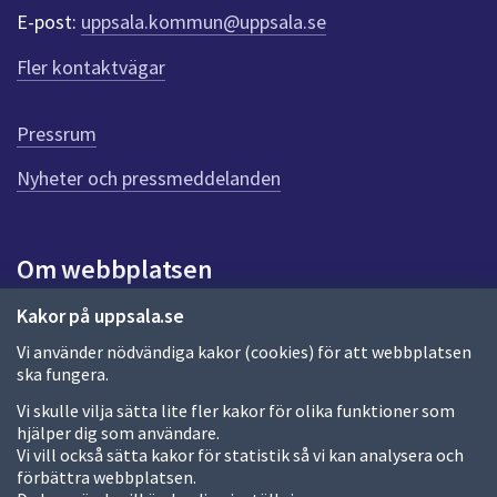
r
E-post:
uppsala.kommun@uppsala.se
f
ö
Fler kontaktvägar
r
d
e
Pressrum
n
n
Nyheter och pressmeddelanden
a
s
i
Om webbplatsen
d
a
Om webbplatsen
Kakor på uppsala.se
Vi använder nödvändiga kakor (cookies) för att webbplatsen
Allmänna handlingar och diarium
ska fungera.
Behandling av personuppgifter
Vi skulle vilja sätta lite fler kakor för olika funktioner som
hjälper dig som användare.
Kakor
Vi vill också sätta kakor för statistik så vi kan analysera och
förbättra webbplatsen.
Språk (other languages)