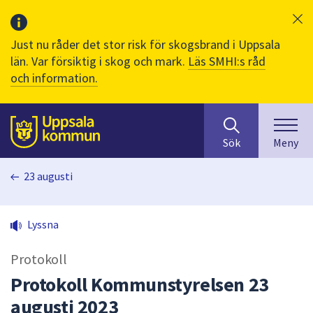
Just nu råder det stor risk för skogsbrand i Uppsala
län. Var försiktig i skog och mark.
Läs SMHI:s råd
och information.
Sök
huvudinnehåll
efter
Till sidans
Sök
Meny
innehåll
på
23 augusti
webbplatsen.
När
du
Lyssna
börjar
skriva
Protokoll
i
sökfältet
Protokoll Kommunstyrelsen 23
kommer
augusti 2023
sökförslag