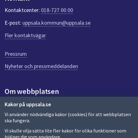
k
t
Kontaktcenter:
018-727 00 00
e
r
E-post:
uppsala.kommun@uppsala.se
f
ö
Fler kontaktvägar
r
d
e
Pressrum
n
n
Nyheter och pressmeddelanden
a
s
i
Om webbplatsen
d
a
Om webbplatsen
Kakor på uppsala.se
Vi använder nödvändiga kakor (cookies) för att webbplatsen
Allmänna handlingar och diarium
ska fungera.
Behandling av personuppgifter
Vi skulle vilja sätta lite fler kakor för olika funktioner som
hjälper dig som användare.