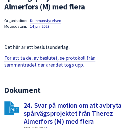
Almerfors (M) med flera
att
presenteras
under
Organisation:
Kommunstyrelsen
Mötesdatum:
14 juni 2023
fältet.
Använd
piltangenterna
Det här är ett beslutsunderlag.
för
att
För att ta del av beslutet, se protokoll från
navigera
sammanträdet där ärendet togs upp.
mellan
sökförslagen
och
Dokument
enter
för
att
24. Svar på motion om att avbryta
välja
spårvägsprojektet från Therez
något
Almerfors (M) med flera
av