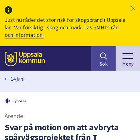
Just nu råder det stor risk för skogsbrand i Uppsala
län. Var försiktig i skog och mark.
Läs SMHI:s råd
och information.
Sök
huvudinnehåll
efter
Till sidans
Sök
Meny
innehåll
på
14 juni
webbplatsen.
När
du
Lyssna
börjar
skriva
Ärende
i
sökfältet
Svar på motion om att avbryta
kommer
spårvägsprojektet från T
sökförslag