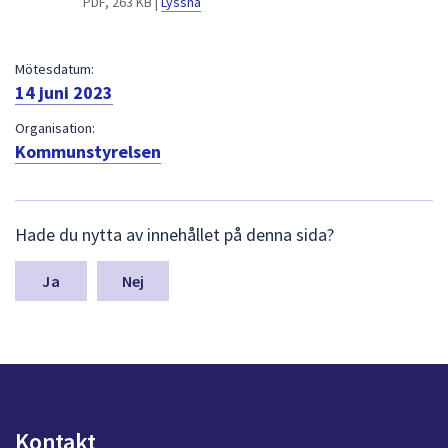
PDF, 263 KB |
Lyssna
dem.
Mötesdatum:
14 juni 2023
Organisation:
Kommunstyrelsen
L
Hade du nytta av innehållet på denna sida?
ä
m
n
Nej
a
s
y
n
p
u
n
Kontakt