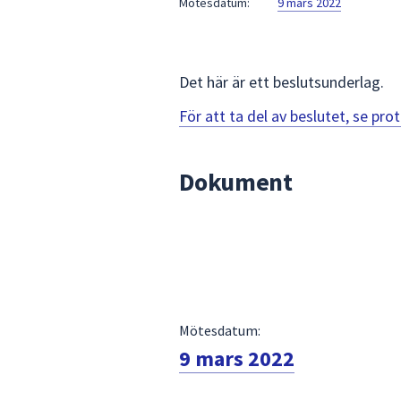
Mötesdatum:
9 mars 2022
för
att
navigera
mellan
Det här är ett beslutsunderlag.
sökförslagen
För att ta del av beslutet, se pr
och
enter
för
Dokument
att
välja
något
av
dem.
Mötesdatum:
9 mars 2022