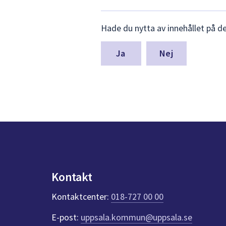
Lämna
Hade du nytta av innehållet på d
synpunkter
för
denna
Nej
sida
Kontakt
Kontaktcenter:
018-727 00 00
E-post:
uppsala.kommun@uppsala.se