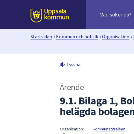
Sök
efter
huvudinnehåll
innehåll
Till sidans
på
webbplatsen.
Startsidan
/
Kommun och politik
/
Organisation
/
När
du
börjar
skriva
Lyssna
i
sökfältet
kommer
Ärende
sökförslag
att
9.1. Bilaga 1, B
presenteras
helägda bolage
under
fältet.
Använd
Organisation:
Kommunstyrelsen
piltangenterna