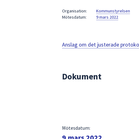
under
fältet.
Organisation:
Kommunstyrelsen
Mötesdatum:
9 mars 2022
Använd
piltangenterna
för
att
Anslag om det justerade protoko
navigera
mellan
sökförslagen
och
Dokument
enter
för
att
välja
något
av
dem.
Mötesdatum:
9 mars 2022