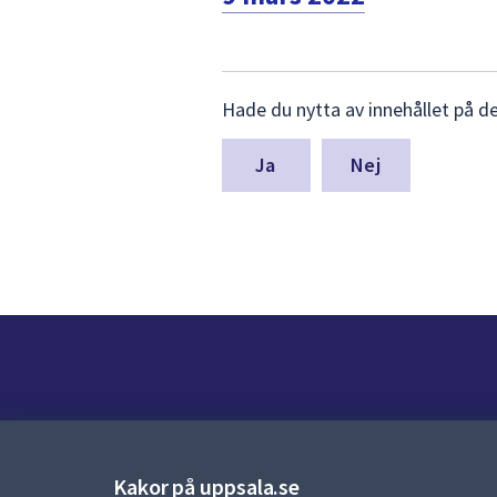
Lämna
Hade du nytta av innehållet på d
synpunkter
för
denna
Nej
sida
Kontakt
Kontaktcenter:
018-727 00 00
Kakor på uppsala.se