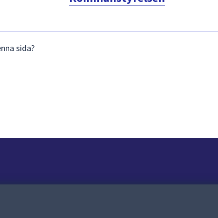
enna sida?
Om webbplatsen
Om webbplatsen