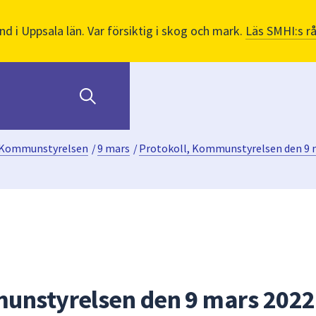
nd i Uppsala län. Var försiktig i skog och mark.
Läs SMHI:s r
Kommunstyrelsen
/
9 mars
/
Protokoll, Kommunstyrelsen den 9 
unstyrelsen den 9 mars 2022