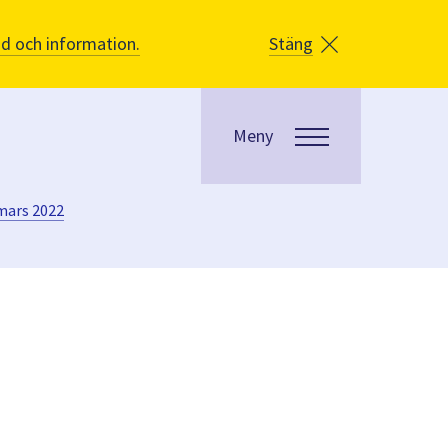
åd och information.
Stäng
Meny
mars 2022