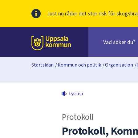
Just nu råder det stor risk för skogsbra
Sök
efter
huvudinnehåll
innehåll
Till sidans
på
webbplatsen.
Startsidan
/
Kommun och politik
/
Organisation
/
När
du
börjar
skriva
Lyssna
i
sökfältet
kommer
Protokoll
sökförslag
att
Protokoll, Komm
presenteras