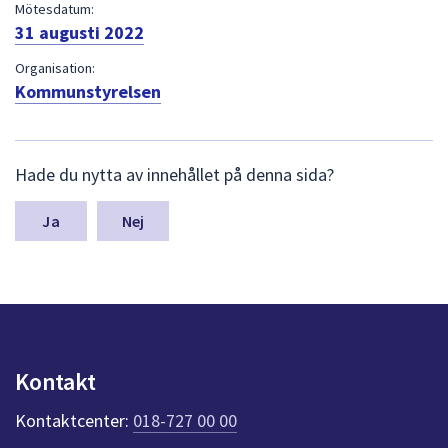
dem.
Mötesdatum:
31 augusti 2022
Organisation:
Kommunstyrelsen
L
Hade du nytta av innehållet på denna sida?
ä
m
n
Nej
a
s
y
n
p
u
n
Kontakt
k
t
Kontaktcenter:
018-727 00 00
e