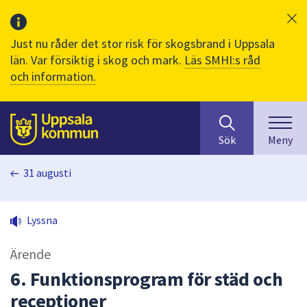
Just nu råder det stor risk för skogsbrand i Uppsala
län. Var försiktig i skog och mark.
Läs SMHI:s råd
och information.
Sök
huvudinnehåll
efter
Till sidans
Sök
Meny
innehåll
på
31 augusti
webbplatsen.
När
du
Lyssna
börjar
skriva
Ärende
i
sökfältet
6. Funktionsprogram för städ och
kommer
receptioner
sökförslag