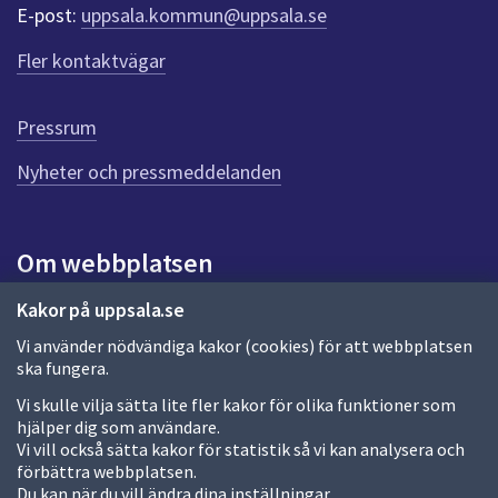
r
E-post:
uppsala.kommun@uppsala.se
f
ö
Fler kontaktvägar
r
d
e
Pressrum
n
n
Nyheter och pressmeddelanden
a
s
i
Om webbplatsen
d
a
Om webbplatsen
Kakor på uppsala.se
Vi använder nödvändiga kakor (cookies) för att webbplatsen
Allmänna handlingar och diarium
ska fungera.
Behandling av personuppgifter
Vi skulle vilja sätta lite fler kakor för olika funktioner som
hjälper dig som användare.
Kakor
Vi vill också sätta kakor för statistik så vi kan analysera och
förbättra webbplatsen.
Språk (other languages)
Du kan när du vill ändra dina inställningar.