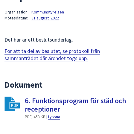
att
Organisation:
Kommunstyrelsen
presenteras
Mötesdatum:
31 augusti 2022
under
fältet.
Använd
Det här är ett beslutsunderlag.
piltangenterna
för
För att ta del av beslutet, se protokoll från
att
sammanträdet där ärendet togs upp.
navigera
mellan
sökförslagen
Dokument
och
enter
6. Funktionsprogram för städ och
för
att
receptioner
välja
PDF, 453 KB |
Lyssna
något
av