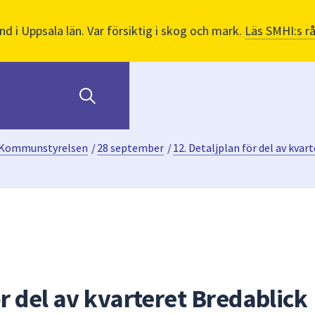
nd i Uppsala län. Var försiktig i skog och mark.
Läs SMHI:s r
Kommunstyrelsen
/
28 september
/
12. Detaljplan för del av kvar
ör del av kvarteret Bredablick