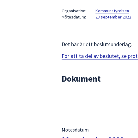
under
fältet.
Organisation:
Kommunstyrelsen
Mötesdatum:
28 september 2022
Använd
piltangenterna
för
att
Det här är ett beslutsunderlag.
navigera
mellan
För att ta del av beslutet, se pr
sökförslagen
och
Dokument
enter
för
att
välja
något
av
dem.
Mötesdatum: