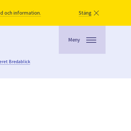
åd och information.
Stäng
Meny
teret Bredablick