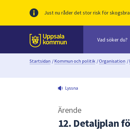
Just nu råder det stor risk för skogsbra
Sök
efter
huvudinnehåll
innehåll
Till sidans
på
webbplatsen.
Startsidan
/
Kommun och politik
/
Organisation
/
När
du
börjar
skriva
Lyssna
i
sökfältet
kommer
Ärende
sökförslag
att
12. Detaljplan f
presenteras