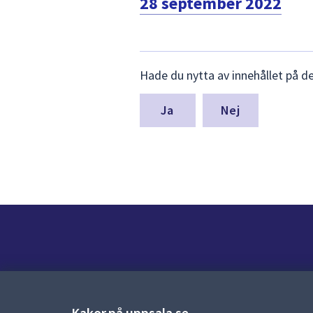
28 september 2022
Lämna
Hade du nytta av innehållet på d
synpunkter
för
denna
Nej
sida
Kontakt
Kontaktcenter:
018-727 00 00
Kakor på uppsala.se