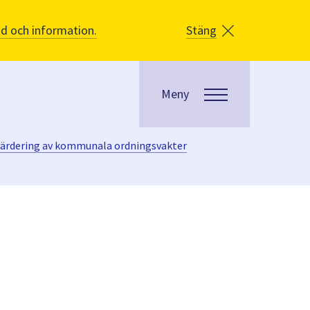
åd och information.
Stäng
Meny
tvärdering av kommunala ordningsvakter