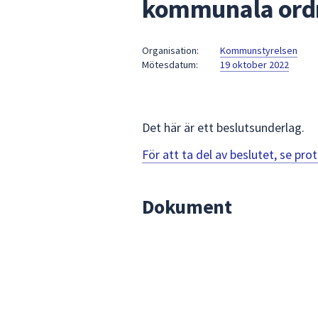
kommunala ord
under
fältet.
Använd
Organisation:
Kommunstyrelsen
piltangenterna
Mötesdatum:
19 oktober 2022
för
att
navigera
mellan
Det här är ett beslutsunderlag.
sökförslagen
För att ta del av beslutet, se pr
och
enter
för
Dokument
att
välja
något
av
dem.