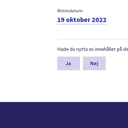
Mötesdatum:
19 oktober 2022
Lämna
Hade du nytta av innehållet på d
synpunkter
för
denna
Nej
sida