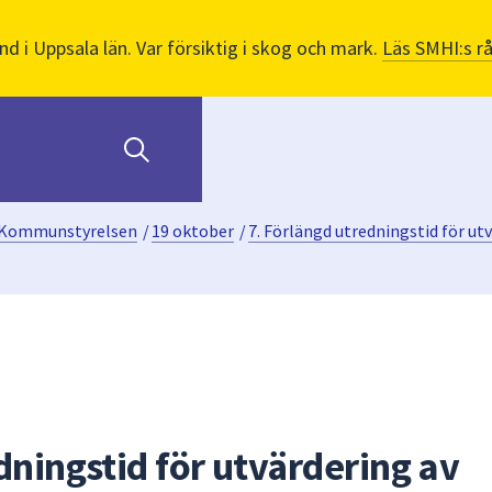
nd i Uppsala län. Var försiktig i skog och mark.
Läs SMHI:s r
Kommunstyrelsen
/
19 oktober
/
7. Förlängd utredningstid för u
dningstid för utvärdering av