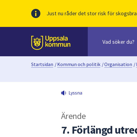
Just nu råder det stor risk för skogsbra
Sök
efter
huvudinnehåll
innehåll
Till sidans
på
webbplatsen.
Startsidan
/
Kommun och politik
/
Organisation
/
När
du
börjar
skriva
Lyssna
i
sökfältet
kommer
Ärende
sökförslag
att
7. Förlängd utre
presenteras