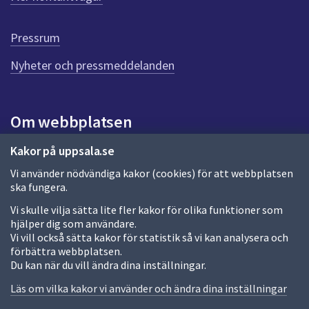
r
d
e
Pressrum
n
n
Nyheter och pressmeddelanden
a
s
i
Om webbplatsen
d
a
Om webbplatsen
Kakor på uppsala.se
Vi använder nödvändiga kakor (cookies) för att webbplatsen
Allmänna handlingar och diarium
ska fungera.
Behandling av personuppgifter
Vi skulle vilja sätta lite fler kakor för olika funktioner som
hjälper dig som användare.
Kakor
Vi vill också sätta kakor för statistik så vi kan analysera och
förbättra webbplatsen.
Språk (other languages)
Du kan när du vill ändra dina inställningar.
Tillgänglighetsredogörelse
Läs om vilka kakor vi använder och ändra dina inställningar