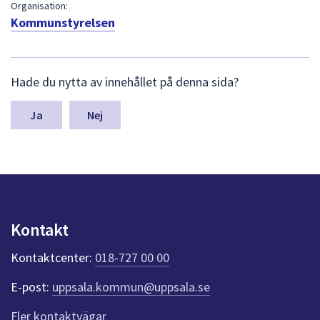
dem.
Organisation:
Kommunstyrelsen
L
Hade du nytta av innehållet på denna sida?
ä
m
n
Nej
a
s
y
n
p
u
n
Kontakt
k
t
Kontaktcenter:
018-727 00 00
e
r
E-post:
uppsala.kommun@uppsala.se
f
ö
Fler kontaktvägar