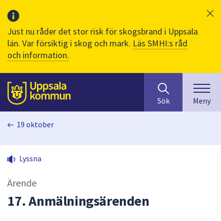
Just nu råder det stor risk för skogsbrand i Uppsala
län. Var försiktig i skog och mark.
Läs SMHI:s råd
och information.
Sök
huvudinnehåll
efter
Till sidans
Sök
Meny
innehåll
på
19 oktober
webbplatsen.
När
du
Lyssna
börjar
skriva
Ärende
i
sökfältet
17. Anmälningsärenden
kommer
sökförslag