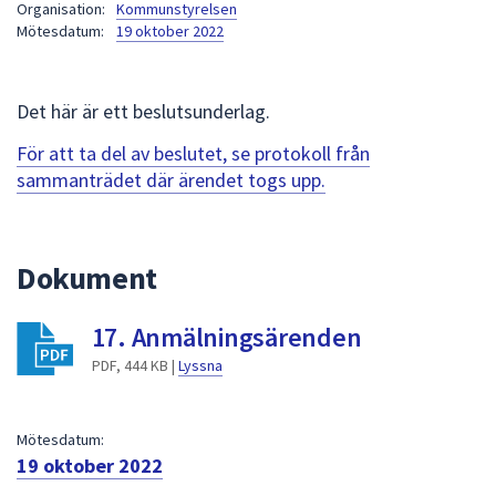
Organisation:
Kommunstyrelsen
att
Mötesdatum:
19 oktober 2022
presenteras
under
fältet.
Det här är ett beslutsunderlag.
Använd
För att ta del av beslutet, se protokoll från
piltangenterna
sammanträdet där ärendet togs upp.
för
att
navigera
mellan
Dokument
sökförslagen
och
17. Anmälningsärenden
enter
PDF, 444 KB |
Lyssna
för
att
välja
Mötesdatum:
något
19 oktober 2022
av