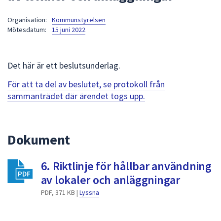
att
Organisation:
Kommunstyrelsen
presenteras
Mötesdatum:
15 juni 2022
under
fältet.
Använd
Det här är ett beslutsunderlag.
piltangenterna
för
För att ta del av beslutet, se protokoll från
att
sammanträdet där ärendet togs upp.
navigera
mellan
sökförslagen
Dokument
och
enter
6. Riktlinje för hållbar användning
för
att
av lokaler och anläggningar
välja
PDF, 371 KB |
Lyssna
något
av