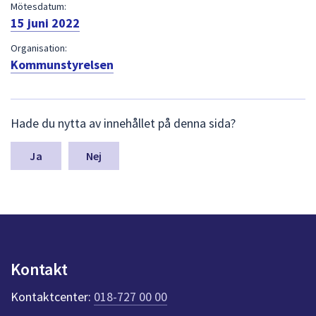
dem.
Mötesdatum:
15 juni 2022
Organisation:
Kommunstyrelsen
L
Hade du nytta av innehållet på denna sida?
ä
m
n
Nej
a
s
y
n
p
u
n
Kontakt
k
t
Kontaktcenter:
018-727 00 00
e