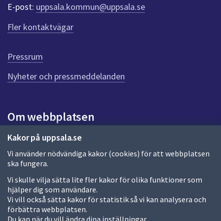
r
E-post:
uppsala.kommun@uppsala.se
f
ö
Fler kontaktvägar
r
d
e
Pressrum
n
n
Nyheter och pressmeddelanden
a
s
i
Om webbplatsen
d
a
Om webbplatsen
Kakor på uppsala.se
Vi använder nödvändiga kakor (cookies) för att webbplatsen
Allmänna handlingar och diarium
ska fungera.
Behandling av personuppgifter
Vi skulle vilja sätta lite fler kakor för olika funktioner som
hjälper dig som användare.
Kakor
Vi vill också sätta kakor för statistik så vi kan analysera och
förbättra webbplatsen.
Språk (other languages)
Du kan när du vill ändra dina inställningar.