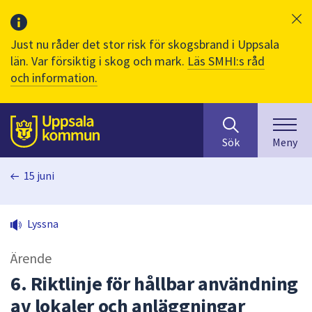
Just nu råder det stor risk för skogsbrand i Uppsala
län. Var försiktig i skog och mark.
Läs SMHI:s råd
och information.
Sök
huvudinnehåll
efter
Till sidans
Sök
Meny
innehåll
på
15 juni
webbplatsen.
När
du
Lyssna
börjar
skriva
Ärende
i
sökfältet
6. Riktlinje för hållbar användning
kommer
av lokaler och anläggningar
sökförslag