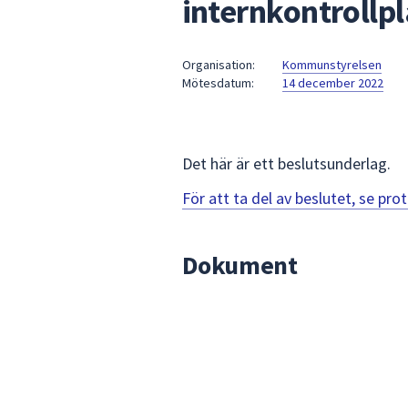
internkontrollp
under
fältet.
Använd
Organisation:
Kommunstyrelsen
piltangenterna
Mötesdatum:
14 december 2022
för
att
navigera
mellan
Det här är ett beslutsunderlag.
sökförslagen
För att ta del av beslutet, se pr
och
enter
för
Dokument
att
välja
något
av
dem.