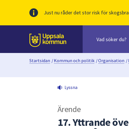
Just nu råder det stor risk för skogsbra
Sök
efter
huvudinnehåll
innehåll
Till sidans
på
webbplatsen.
Startsidan
/
Kommun och politik
/
Organisation
/
När
du
börjar
skriva
Lyssna
i
sökfältet
kommer
Ärende
sökförslag
att
17. Yttrande öv
presenteras