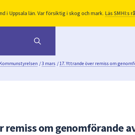
nd i Uppsala län. Var försiktig i skog och mark.
Läs SMHI:s r
Kommunstyrelsen
/
3 mars
/
17. Yttrande över remiss om genomf
er remiss om genomförande a