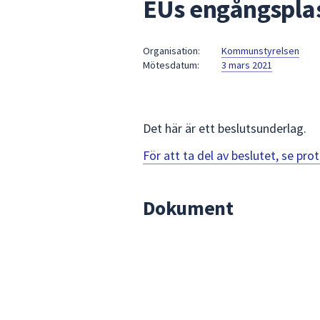
EUs engångsplas
under
fältet.
Använd
Organisation:
Kommunstyrelsen
piltangenterna
Mötesdatum:
3 mars 2021
för
att
navigera
mellan
Det här är ett beslutsunderlag.
sökförslagen
För att ta del av beslutet, se pr
och
enter
för
Dokument
att
välja
något
av
dem.