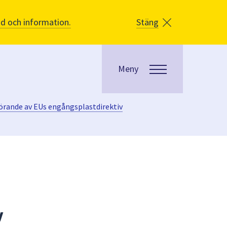
åd och information.
Stäng
Meny
örande av EUs engångsplastdirektiv
v