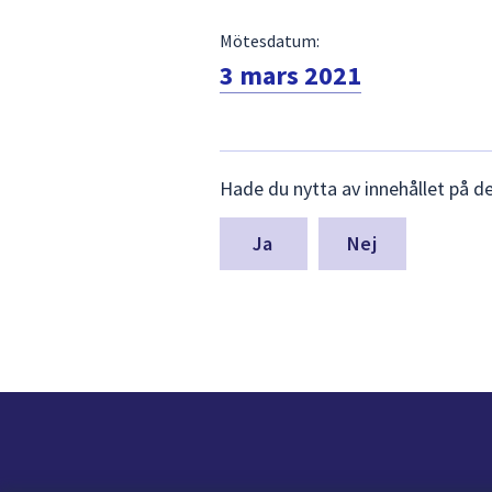
Mötesdatum:
3 mars 2021
Lämna
Hade du nytta av innehållet på d
synpunkter
för
denna
Nej
sida