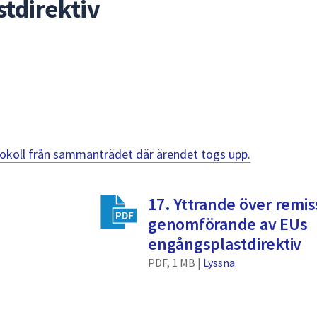
tdirektiv
otokoll från sammanträdet där ärendet togs upp.
17. Yttrande över remi
genomförande av EUs
engångsplastdirektiv
PDF, 1 MB |
Lyssna