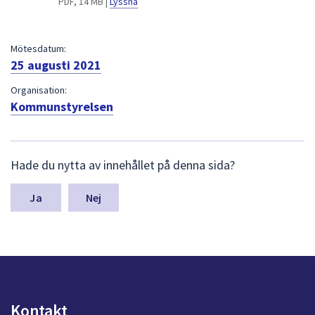
PDF, 14 MB |
Lyssna
dem.
Mötesdatum:
25 augusti 2021
Organisation:
Kommunstyrelsen
L
Hade du nytta av innehållet på denna sida?
ä
m
n
Nej
a
s
y
n
p
u
n
Kontakt