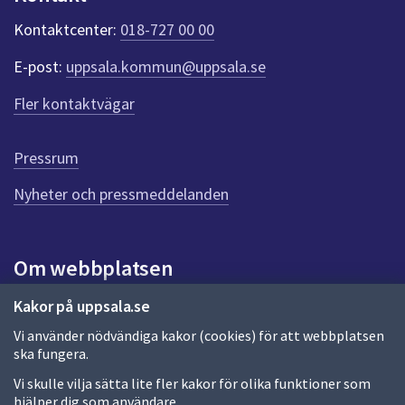
k
t
Kontaktcenter:
018-727 00 00
e
r
E-post:
uppsala.kommun@uppsala.se
f
ö
Fler kontaktvägar
r
d
e
Pressrum
n
n
Nyheter och pressmeddelanden
a
s
i
Om webbplatsen
d
a
Om webbplatsen
Kakor på uppsala.se
Vi använder nödvändiga kakor (cookies) för att webbplatsen
Allmänna handlingar och diarium
ska fungera.
Behandling av personuppgifter
Vi skulle vilja sätta lite fler kakor för olika funktioner som
hjälper dig som användare.