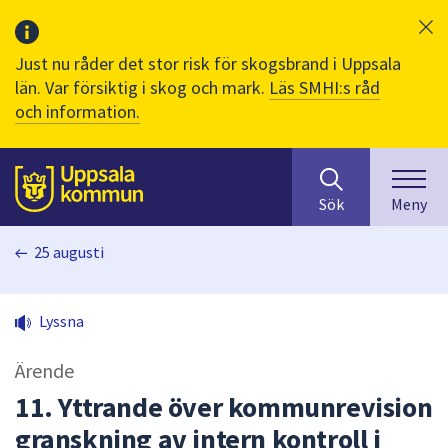
Just nu råder det stor risk för skogsbrand i Uppsala
län. Var försiktig i skog och mark.
Läs SMHI:s råd
och information.
Sök
huvudinnehåll
efter
Till sidans
Sök
Meny
innehåll
på
25 augusti
webbplatsen.
När
du
Lyssna
börjar
skriva
Ärende
i
sökfältet
11. Yttrande över kommunrevision
kommer
granskning av intern kontroll i
sökförslag