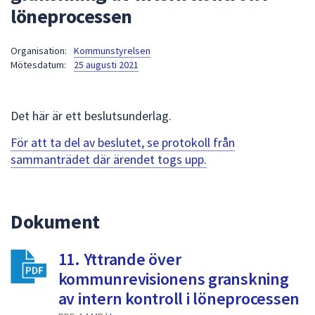
löneprocessen
att
presenteras
under
Organisation:
Kommunstyrelsen
Mötesdatum:
25 augusti 2021
fältet.
Använd
piltangenterna
Det här är ett beslutsunderlag.
för
att
För att ta del av beslutet, se protokoll från
navigera
sammanträdet där ärendet togs upp.
mellan
sökförslagen
och
Dokument
enter
för
att
11. Yttrande över
välja
kommunrevisionens granskning
något
av intern kontroll i löneprocessen
av