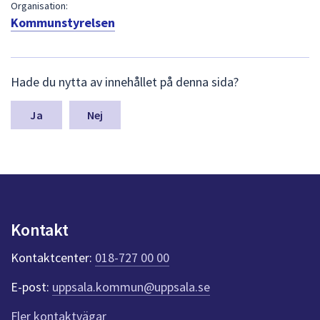
dem.
Organisation:
Kommunstyrelsen
L
Hade du nytta av innehållet på denna sida?
ä
m
n
Nej
a
s
y
n
p
u
n
Kontakt
k
t
Kontaktcenter:
018-727 00 00
e
r
E-post:
uppsala.kommun@uppsala.se
f
ö
Fler kontaktvägar