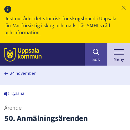
Just nu råder det stor risk för skogsbrand i Uppsala
län. Var försiktig i skog och mark.
Läs SMHI:s råd
och information.
Sök
huvudinnehåll
efter
Till sidans
Sök
Meny
innehåll
på
24 november
webbplatsen.
När
du
Lyssna
börjar
skriva
Ärende
i
sökfältet
50. Anmälningsärenden
kommer
sökförslag