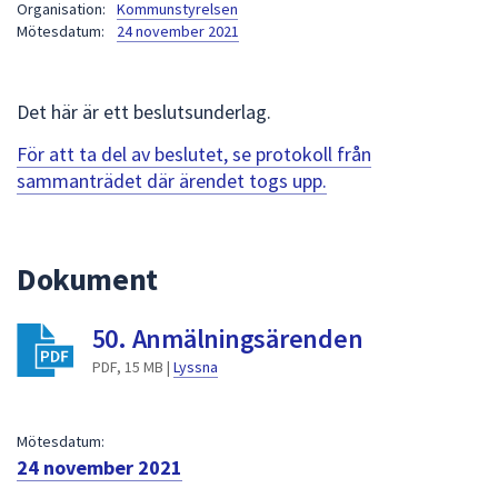
Organisation:
Kommunstyrelsen
att
Mötesdatum:
24 november 2021
presenteras
under
fältet.
Det här är ett beslutsunderlag.
Använd
För att ta del av beslutet, se protokoll från
piltangenterna
sammanträdet där ärendet togs upp.
för
att
navigera
mellan
Dokument
sökförslagen
och
50. Anmälningsärenden
enter
PDF, 15 MB |
Lyssna
för
att
välja
Mötesdatum:
något
24 november 2021
av