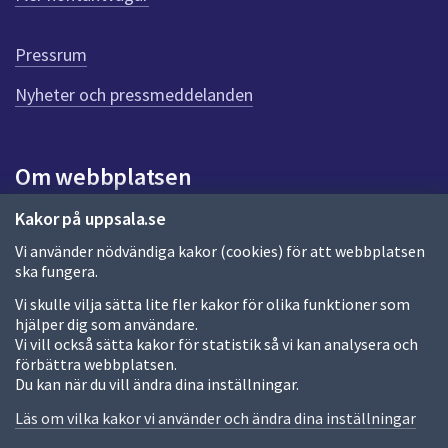
r
d
e
Pressrum
n
n
Nyheter och pressmeddelanden
a
s
i
Om webbplatsen
d
a
Om webbplatsen
Kakor på uppsala.se
Vi använder nödvändiga kakor (cookies) för att webbplatsen
Allmänna handlingar och diarium
ska fungera.
Behandling av personuppgifter
Vi skulle vilja sätta lite fler kakor för olika funktioner som
hjälper dig som användare.
Kakor
Vi vill också sätta kakor för statistik så vi kan analysera och
förbättra webbplatsen.
Språk (other languages)
Du kan när du vill ändra dina inställningar.
Tillgänglighetsredogörelse
Läs om vilka kakor vi använder och ändra dina inställningar