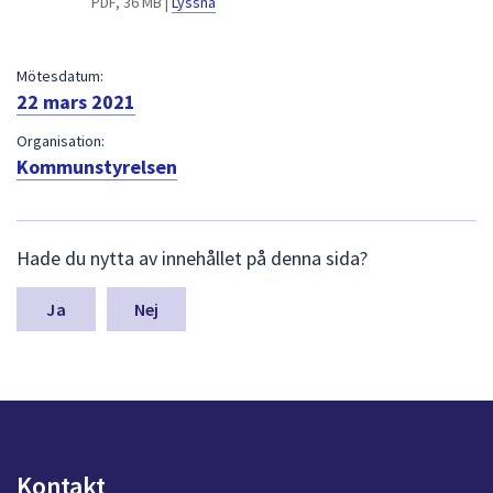
PDF, 36 MB |
Lyssna
dem.
Mötesdatum:
22 mars 2021
Organisation:
Kommunstyrelsen
L
Hade du nytta av innehållet på denna sida?
ä
m
n
Nej
a
s
y
n
p
u
n
Kontakt