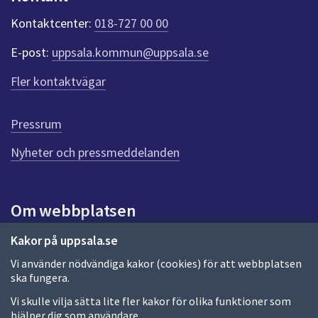
k
t
Kontaktcenter:
018-727 00 00
e
r
E-post:
uppsala.kommun@uppsala.se
f
ö
Fler kontaktvägar
r
d
e
Pressrum
n
n
Nyheter och pressmeddelanden
a
s
i
Om webbplatsen
d
a
Om webbplatsen
Kakor på uppsala.se
Vi använder nödvändiga kakor (cookies) för att webbplatsen
Allmänna handlingar och diarium
ska fungera.
Behandling av personuppgifter
Vi skulle vilja sätta lite fler kakor för olika funktioner som
hjälper dig som användare.