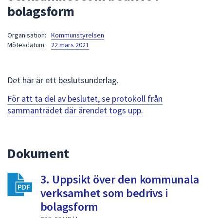
bolagsform
att
presenteras
under
Organisation:
Kommunstyrelsen
Mötesdatum:
22 mars 2021
fältet.
Använd
piltangenterna
Det här är ett beslutsunderlag.
för
att
För att ta del av beslutet, se protokoll från
navigera
sammanträdet där ärendet togs upp.
mellan
sökförslagen
och
Dokument
enter
för
att
3. Uppsikt över den kommunala
välja
verksamhet som bedrivs i
något
bolagsform
av