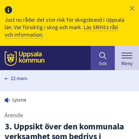
Just nu råder det stor risk för skogsbrand i Uppsala
län. Var försiktig i skog och mark.
Läs SMHI:s råd
och information.
Sök
huvudinnehåll
efter
Till sidans
Sök
Meny
innehåll
på
22 mars
webbplatsen.
När
du
Lyssna
börjar
skriva
Ärende
i
sökfältet
3. Uppsikt över den kommunala
kommer
verksamhet som bedrivs i
sökförslag