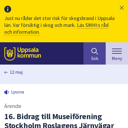
Just nu råder det stor risk för skogsbrand i Uppsala
län. Var försiktig i skog och mark.
Läs SMHI:s råd
och information.
Sök
huvudinnehåll
efter
Till sidans
Sök
Meny
innehåll
på
12 maj
webbplatsen.
När
du
Lyssna
börjar
skriva
Ärende
i
sökfältet
16. Bidrag till Museiförening
kommer
Stockholm Roslagens Järnvägar
sökförslag