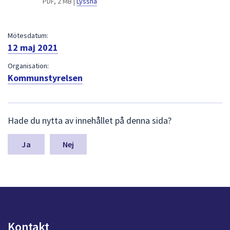
PDF, 2 MB |
Lyssna
dem.
Mötesdatum:
12 maj 2021
Organisation:
Kommunstyrelsen
L
Hade du nytta av innehållet på denna sida?
ä
m
n
Nej
a
s
y
n
p
u
n
Kontakt