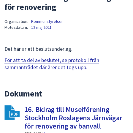
för renovering
att
presenteras
under
Organisation:
Kommunstyrelsen
Mötesdatum:
12 maj 2021
fältet.
Använd
piltangenterna
Det här är ett beslutsunderlag.
för
att
För att ta del av beslutet, se protokoll från
navigera
sammanträdet där ärendet togs upp.
mellan
sökförslagen
och
Dokument
enter
för
att
16. Bidrag till Museiförening
välja
Stockholm Roslagens Järnvägar
något
för renovering av banvall
av