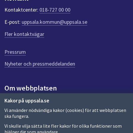
k
t
Kontaktcenter:
018-727 00 00
e
r
E-post:
uppsala.kommun@uppsala.se
f
ö
Fler kontaktvägar
r
d
e
Pressrum
n
n
Nyheter och pressmeddelanden
a
s
i
Om webbplatsen
d
a
Om webbplatsen
Kakor på uppsala.se
Vi använder nödvändiga kakor (cookies) för att webbplatsen
Allmänna handlingar och diarium
ska fungera.
Behandling av personuppgifter
Vi skulle vilja sätta lite fler kakor för olika funktioner som
hjälper dig som användare.