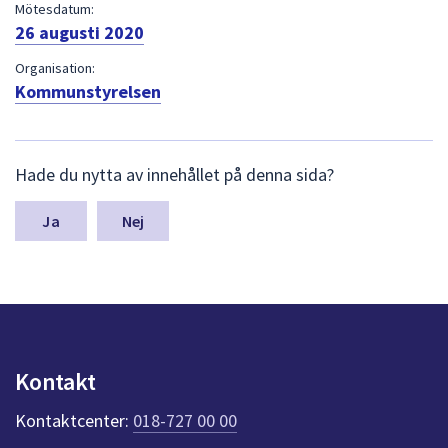
dem.
Mötesdatum:
26 augusti 2020
Organisation:
Kommunstyrelsen
L
Hade du nytta av innehållet på denna sida?
ä
m
n
Nej
a
s
y
n
p
u
n
Kontakt
k
t
Kontaktcenter:
018-727 00 00
e