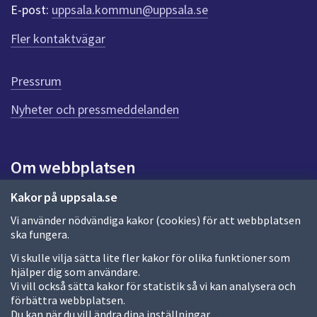
r
E-post:
uppsala.kommun@uppsala.se
f
ö
Fler kontaktvägar
r
d
e
Pressrum
n
n
Nyheter och pressmeddelanden
a
s
i
Om webbplatsen
d
a
Om webbplatsen
Kakor på uppsala.se
Vi använder nödvändiga kakor (cookies) för att webbplatsen
Allmänna handlingar och diarium
ska fungera.
Behandling av personuppgifter
Vi skulle vilja sätta lite fler kakor för olika funktioner som
hjälper dig som användare.
Kakor
Vi vill också sätta kakor för statistik så vi kan analysera och
förbättra webbplatsen.
Språk (other languages)
Du kan när du vill ändra dina inställningar.