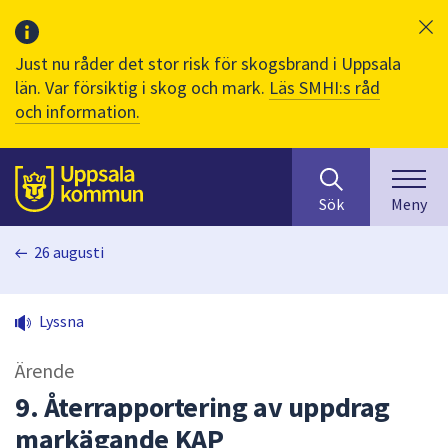
Just nu råder det stor risk för skogsbrand i Uppsala
län. Var försiktig i skog och mark.
Läs SMHI:s råd
och information.
Sök
huvudinnehåll
efter
Till sidans
Sök
Meny
innehåll
på
26 augusti
webbplatsen.
När
du
Lyssna
börjar
skriva
Ärende
i
sökfältet
9. Återrapportering av uppdrag
kommer
markägande KAP
sökförslag