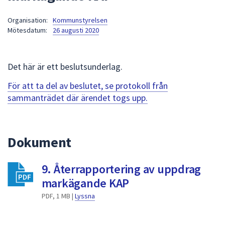
att
Organisation:
Kommunstyrelsen
presenteras
Mötesdatum:
26 augusti 2020
under
fältet.
Använd
Det här är ett beslutsunderlag.
piltangenterna
för
För att ta del av beslutet, se protokoll från
att
sammanträdet där ärendet togs upp.
navigera
mellan
sökförslagen
Dokument
och
enter
9. Återrapportering av uppdrag
för
att
markägande KAP
välja
PDF, 1 MB |
Lyssna
något
av