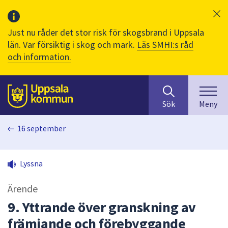
Just nu råder det stor risk för skogsbrand i Uppsala
län. Var försiktig i skog och mark.
Läs SMHI:s råd
och information.
Sök
huvudinnehåll
efter
Till sidans
Sök
Meny
innehåll
på
16 september
webbplatsen.
När
du
Lyssna
börjar
skriva
Ärende
i
sökfältet
9. Yttrande över granskning av
kommer
främjande och förebyggande
sökförslag