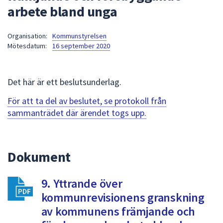
arbete bland unga
att
presenteras
under
Organisation:
Kommunstyrelsen
Mötesdatum:
16 september 2020
fältet.
Använd
piltangenterna
Det här är ett beslutsunderlag.
för
att
För att ta del av beslutet, se protokoll från
navigera
sammanträdet där ärendet togs upp.
mellan
sökförslagen
och
Dokument
enter
för
att
9. Yttrande över
välja
kommunrevisionens granskning
något
av kommunens främjande och
av