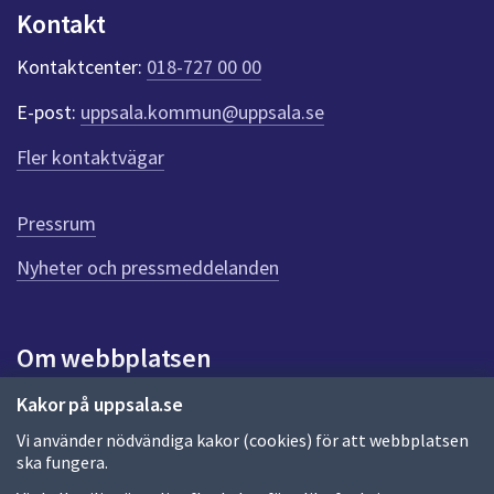
n
Kontakt
k
t
Kontaktcenter:
018-727 00 00
e
r
E-post:
uppsala.kommun@uppsala.se
f
ö
Fler kontaktvägar
r
d
e
Pressrum
n
n
Nyheter och pressmeddelanden
a
s
i
Om webbplatsen
d
a
Om webbplatsen
Kakor på uppsala.se
Vi använder nödvändiga kakor (cookies) för att webbplatsen
Allmänna handlingar och diarium
ska fungera.
Behandling av personuppgifter