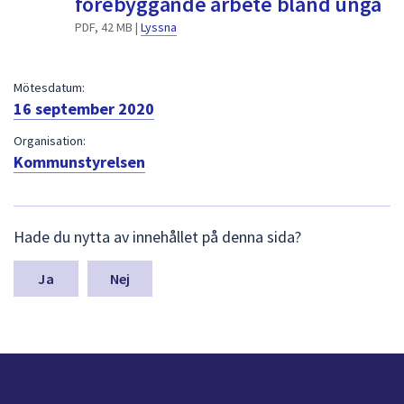
förebyggande arbete bland unga
dem.
PDF, 42 MB |
Lyssna
Mötesdatum:
16 september 2020
Organisation:
Kommunstyrelsen
L
Hade du nytta av innehållet på denna sida?
ä
m
n
Nej
a
s
y
n
p
u