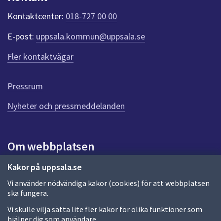
k
t
Kontaktcenter:
018-727 00 00
e
r
E-post:
uppsala.kommun@uppsala.se
f
ö
Fler kontaktvägar
r
d
e
Pressrum
n
n
Nyheter och pressmeddelanden
a
s
i
Om webbplatsen
d
a
Om webbplatsen
Kakor på uppsala.se
Vi använder nödvändiga kakor (cookies) för att webbplatsen
Allmänna handlingar och diarium
ska fungera.
Behandling av personuppgifter
Vi skulle vilja sätta lite fler kakor för olika funktioner som
hjälper dig som användare.