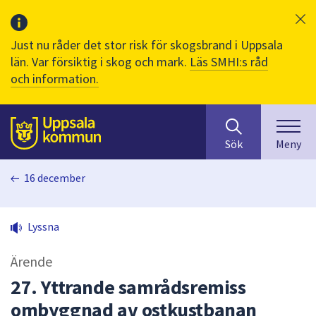
Just nu råder det stor risk för skogsbrand i Uppsala
län. Var försiktig i skog och mark.
Läs SMHI:s råd
och information.
Sök
huvudinnehåll
efter
Till sidans
Sök
Meny
innehåll
på
16 december
webbplatsen.
När
du
Lyssna
börjar
skriva
Ärende
i
sökfältet
27. Yttrande samrådsremiss
kommer
ombyggnad av ostkustbanan
sökförslag