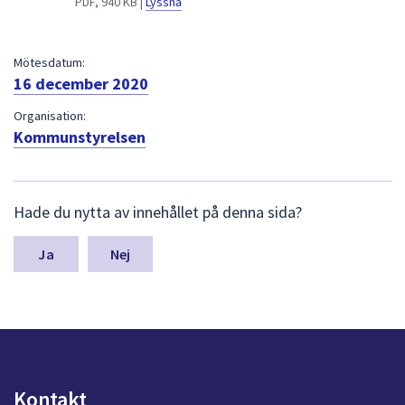
PDF, 940 KB |
Lyssna
dem.
Mötesdatum:
16 december 2020
Organisation:
Kommunstyrelsen
L
Hade du nytta av innehållet på denna sida?
ä
m
n
Nej
a
s
y
n
p
u
n
Kontakt