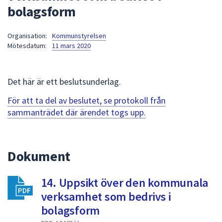
bolagsform
att
presenteras
under
Organisation:
Kommunstyrelsen
Mötesdatum:
11 mars 2020
fältet.
Använd
piltangenterna
Det här är ett beslutsunderlag.
för
att
För att ta del av beslutet, se protokoll från
navigera
sammanträdet där ärendet togs upp.
mellan
sökförslagen
och
Dokument
enter
för
att
14. Uppsikt över den kommunala
välja
verksamhet som bedrivs i
något
bolagsform
av