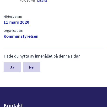
PDF, 10 MB |
Lyssna
dem.
Mötesdatum:
11 mars 2020
Organisation:
Kommunstyrelsen
L
Hade du nytta av innehållet på denna sida?
ä
m
n
Nej
a
s
y
n
p
u
n
Kontakt