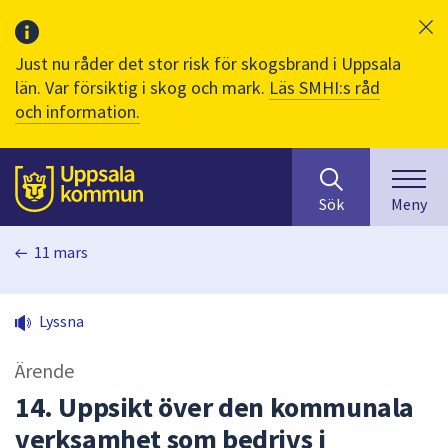
Just nu råder det stor risk för skogsbrand i Uppsala
län. Var försiktig i skog och mark.
Läs SMHI:s råd
och information.
Sök
huvudinnehåll
efter
Till sidans
Sök
Meny
innehåll
på
11 mars
webbplatsen.
När
du
Lyssna
börjar
skriva
Ärende
i
sökfältet
14. Uppsikt över den kommunala
kommer
verksamhet som bedrivs i
sökförslag