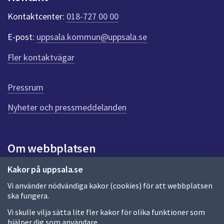
k
t
Kontaktcenter:
018-727 00 00
e
r
E-post:
uppsala.kommun@uppsala.se
f
ö
Fler kontaktvägar
r
d
e
Pressrum
n
n
Nyheter och pressmeddelanden
a
s
i
Om webbplatsen
d
a
Om webbplatsen
Kakor på uppsala.se
Vi använder nödvändiga kakor (cookies) för att webbplatsen
Allmänna handlingar och diarium
ska fungera.
Behandling av personuppgifter
Vi skulle vilja sätta lite fler kakor för olika funktioner som
hjälper dig som användare.