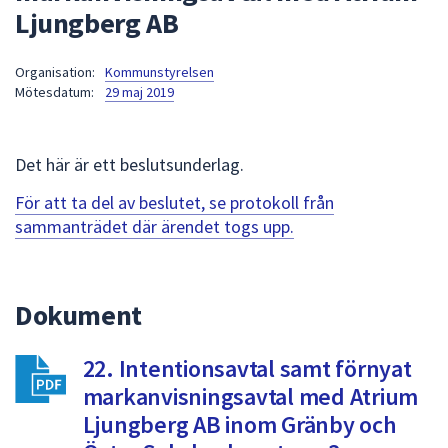
Ljungberg AB
att
presenteras
under
Organisation:
Kommunstyrelsen
Mötesdatum:
29 maj 2019
fältet.
Använd
piltangenterna
Det här är ett beslutsunderlag.
för
att
För att ta del av beslutet, se protokoll från
navigera
sammanträdet där ärendet togs upp.
mellan
sökförslagen
och
Dokument
enter
för
att
22. Intentionsavtal samt förnyat
välja
markanvisningsavtal med Atrium
något
Ljungberg AB inom Gränby och
av