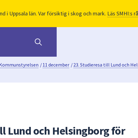
nd i Uppsala län. Var försiktig i skog och mark.
Läs SMHI:s r
Kommunstyrelsen
/
11 december
/
23. Studieresa till Lund och 
ill Lund och Helsingborg för