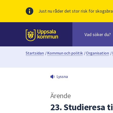
Just nu råder det stor risk för skogsbra
Sök
efter
huvudinnehåll
innehåll
Till sidans
på
webbplatsen.
Startsidan
/
Kommun och politik
/
Organisation
/
När
du
börjar
skriva
Lyssna
i
sökfältet
kommer
Ärende
sökförslag
att
23. Studieresa t
presenteras