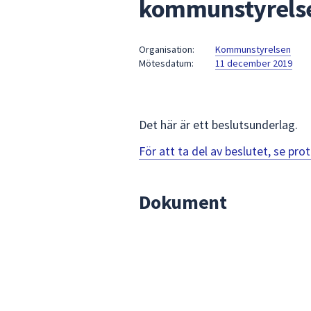
kommunstyrelse
under
fältet.
Använd
Organisation:
Kommunstyrelsen
piltangenterna
Mötesdatum:
11 december 2019
för
att
navigera
mellan
Det här är ett beslutsunderlag.
sökförslagen
För att ta del av beslutet, se pr
och
enter
för
Dokument
att
välja
något
av
dem.