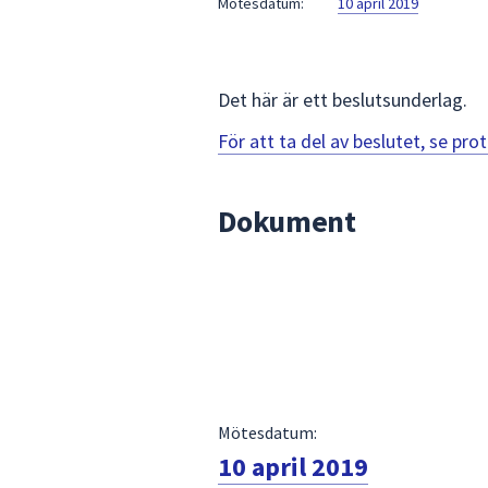
Mötesdatum:
10 april 2019
för
att
navigera
mellan
Det här är ett beslutsunderlag.
sökförslagen
För att ta del av beslutet, se pr
och
enter
för
Dokument
att
välja
något
av
dem.
Mötesdatum:
10 april 2019