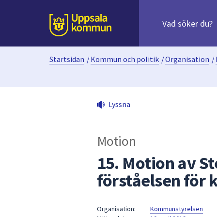
Sök
efter
huvudinnehåll
innehåll
Till sidans
på
webbplatsen.
Startsidan
/
Kommun och politik
/
Organisation
/
När
du
börjar
skriva
Lyssna
i
sökfältet
kommer
Motion
sökförslag
att
15. Motion av St
presenteras
förståelsen för 
under
fältet.
Använd
Organisation:
Kommunstyrelsen
piltangenterna