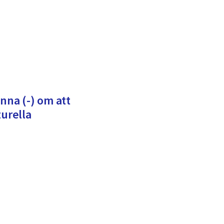
nna (-) om att
turella