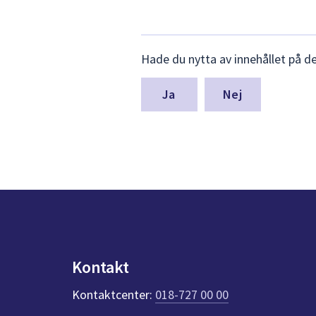
Lämna
Hade du nytta av innehållet på d
synpunkter
för
denna
Nej
sida
Kontakt
Kontaktcenter:
018-727 00 00