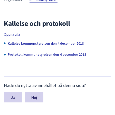
Organisation:
Kommunstyrelsen
att
presenteras
under
Kallelse och protokoll
fältet.
Använd
Öppna alla
piltangenterna
för
Kallelse kommunstyrelsen den 4 december 2018
att
navigera
Protokoll kommunstyrelsen den 4 december 2018
mellan
sökförslagen
och
enter
L
Hade du nytta av innehållet på denna sida?
för
ä
m
att
n
Nej
välja
a
något
s
av
y