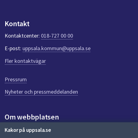
dem.
n
p
u
Kontakt
n
k
Kontaktcenter:
018-727 00 00
t
e
E-post:
uppsala.kommun@uppsala.se
r
f
Fler kontaktvägar
ö
r
d
Pressrum
e
n
Nyheter och pressmeddelanden
n
a
s
i
Om webbplatsen
d
a
Om webbplatsen
Kakor på uppsala.se