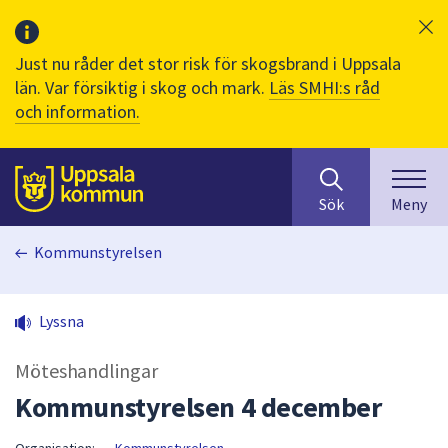
Just nu råder det stor risk för skogsbrand i Uppsala
län. Var försiktig i skog och mark.
Läs SMHI:s råd
och information.
Sök
huvudinnehåll
efter
Till sidans
Sök
Meny
innehåll
på
Kommunstyrelsen
webbplatsen.
När
du
Lyssna
börjar
skriva
Möteshandlingar
i
sökfältet
Kommunstyrelsen 4 december
kommer
sökförslag