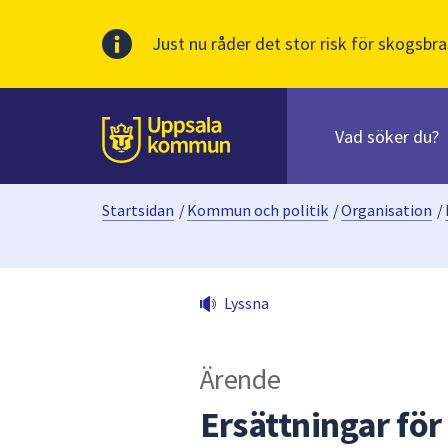
Just nu råder det stor risk för skogsbra
Sök
efter
huvudinnehåll
innehåll
Till sidans
på
webbplatsen.
Startsidan
/
Kommun och politik
/
Organisation
/
När
du
börjar
skriva
Lyssna
i
sökfältet
kommer
Ärende
sökförslag
att
Ersättningar fö
presenteras