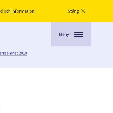
åd och information.
Stäng
Meny
verksamhet 2019
9