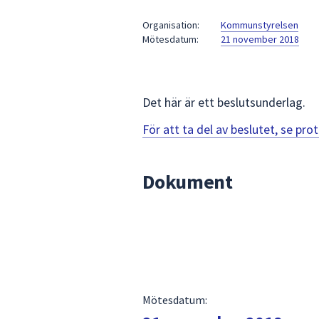
under
fältet.
Organisation:
Kommunstyrelsen
Mötesdatum:
21 november 2018
Använd
piltangenterna
för
att
Det här är ett beslutsunderlag.
navigera
mellan
För att ta del av beslutet, se pr
sökförslagen
och
Dokument
enter
för
att
välja
något
av
dem.
Mötesdatum: