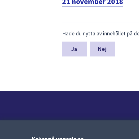
21 november 2018
Lämna
Hade du nytta av innehållet på d
synpunkter
för
denna
Nej
sida
Kontakt
Kontaktcenter:
018-727 00 00
Kakor på uppsala.se