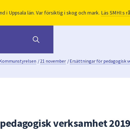
nd i Uppsala län. Var försiktig i skog och mark.
Läs SMHI:s r
Kommunstyrelsen
/
21 november
/
Ersättningar för pedagogisk 
r pedagogisk verksamhet 201