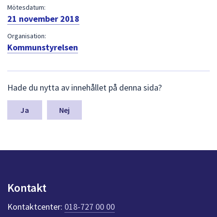
dem.
Mötesdatum:
21 november 2018
Organisation:
Kommunstyrelsen
L
Hade du nytta av innehållet på denna sida?
ä
m
n
Nej
a
s
y
n
p
u
n
Kontakt
k
t
Kontaktcenter:
018-727 00 00
e