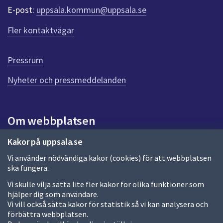
r
E-post:
uppsala.kommun@uppsala.se
f
ö
Fler kontaktvägar
r
d
e
Pressrum
n
n
Nyheter och pressmeddelanden
a
s
i
Om webbplatsen
d
a
Om webbplatsen
Kakor på uppsala.se
Vi använder nödvändiga kakor (cookies) för att webbplatsen
Allmänna handlingar och diarium
ska fungera.
Behandling av personuppgifter
Vi skulle vilja sätta lite fler kakor för olika funktioner som
hjälper dig som användare.
Kakor
Vi vill också sätta kakor för statistik så vi kan analysera och
förbättra webbplatsen.
Språk (other languages)