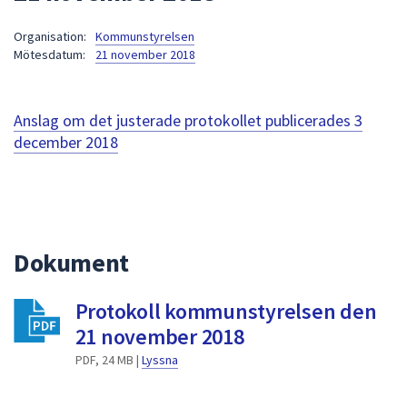
att
Organisation:
Kommunstyrelsen
presenteras
Mötesdatum:
21 november 2018
under
fältet.
Använd
Anslag om det justerade protokollet publicerades
3
piltangenterna
december 2018
för
att
navigera
mellan
sökförslagen
Dokument
och
enter
för
Protokoll kommunstyrelsen den
att
21 november 2018
välja
PDF, 24 MB |
Lyssna
något
av