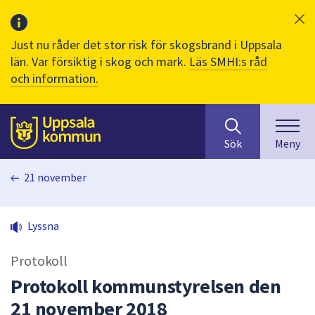
Just nu råder det stor risk för skogsbrand i Uppsala
län. Var försiktig i skog och mark.
Läs SMHI:s råd
och information.
Sök
huvudinnehåll
efter
Till sidans
Sök
Meny
innehåll
på
21 november
webbplatsen.
När
du
Lyssna
börjar
skriva
Protokoll
i
sökfältet
Protokoll kommunstyrelsen den
kommer
21 november 2018
sökförslag