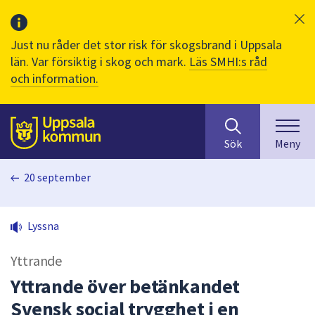
Just nu råder det stor risk för skogsbrand i Uppsala
län. Var försiktig i skog och mark.
Läs SMHI:s råd
och information.
Sök
huvudinnehåll
efter
Till sidans
Sök
Meny
innehåll
på
20 september
webbplatsen.
När
du
Lyssna
börjar
skriva
Yttrande
i
sökfältet
Yttrande över betänkandet
kommer
Svensk social trygghet i en
sökförslag