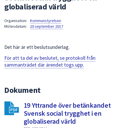
globaliserad värld
att
presenteras
under
Organisation:
Kommunstyrelsen
Mötesdatum:
20 september 2017
fältet.
Använd
piltangenterna
Det här är ett beslutsunderlag.
för
att
För att ta del av beslutet, se protokoll från
navigera
sammanträdet där ärendet togs upp.
mellan
sökförslagen
och
Dokument
enter
för
att
19 Yttrande över betänkandet
välja
Svensk social trygghet i en
något
globaliserad värld
av