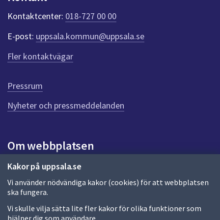
k
t
Kontaktcenter:
018-727 00 00
e
r
E-post:
uppsala.kommun@uppsala.se
f
ö
Fler kontaktvägar
r
d
e
Pressrum
n
n
Nyheter och pressmeddelanden
a
s
i
Om webbplatsen
d
a
Om webbplatsen
Kakor på uppsala.se
Vi använder nödvändiga kakor (cookies) för att webbplatsen
Allmänna handlingar och diarium
ska fungera.
Behandling av personuppgifter
Vi skulle vilja sätta lite fler kakor för olika funktioner som
hjälper dig som användare.