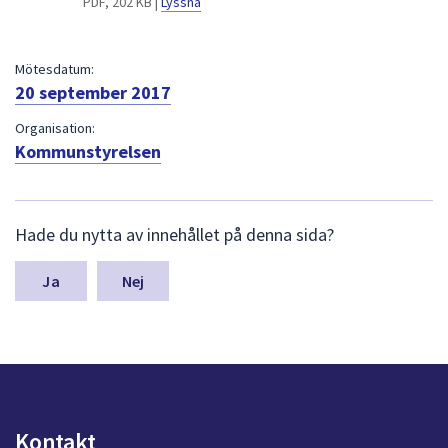
PDF, 202 KB |
Lyssna
dem.
Mötesdatum:
20 september 2017
Organisation:
Kommunstyrelsen
L
Hade du nytta av innehållet på denna sida?
ä
m
n
Nej
a
s
y
n
p
u
n
Kontakt