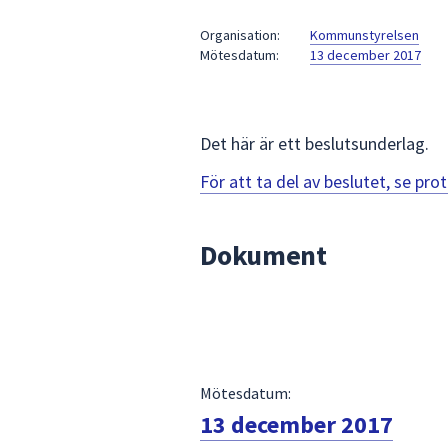
under
fältet.
Organisation:
Kommunstyrelsen
Mötesdatum:
13 december 2017
Använd
piltangenterna
för
att
Det här är ett beslutsunderlag.
navigera
mellan
För att ta del av beslutet, se pr
sökförslagen
och
Dokument
enter
för
att
välja
något
av
Mötesdatum:
dem.
13 december 2017