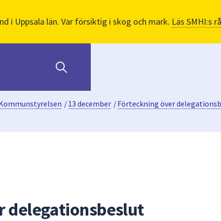
nd i Uppsala län. Var försiktig i skog och mark.
Läs SMHI:s r
Kommunstyrelsen
/
13 december
/
Förteckning över delegationsb
r delegationsbeslut