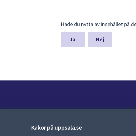
Lämna
Hade du nytta av innehållet på d
synpunkter
för
denna
Nej
sida
Kontakt
Kontaktcenter:
018-727 00 00
Kakor på uppsala.se