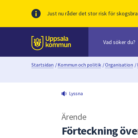
Just nu råder det stor risk för skogsbra
Sök
efter
huvudinnehåll
innehåll
Till sidans
på
webbplatsen.
Startsidan
/
Kommun och politik
/
Organisation
/
När
du
börjar
skriva
Lyssna
i
sökfältet
kommer
Ärende
sökförslag
att
Förteckning öve
presenteras