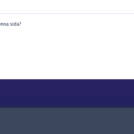
enna sida?
Om webbplatsen
Om webbplatsen