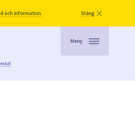
åd och information.
Stäng
Meny
eslut